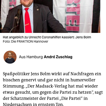
berlin
nord
wahrheit
verlag
Hat angeblich zu Unrecht Coronahilfen kassiert: Jens Bolm
Foto: Die FRAKTION Hannover
verlag
veranstaltungen
Aus Hamburg
André Zuschlag
shop
fragen & hilfe
Spaßpolitiker Jens Bolm wirkt auf Nachfragen ein
unterstützen
bisschen genervt und gar nicht in humorvoller
Stimmung. „Der Madsack-Verlag hat mal wieder
abo
etwas gesucht, um gegen die Partei zu hetzen“, sagt
genossenschaft
der Schatzmeister der Partei „Die Partei“ in
Niedersachsen in ernstem Ton.