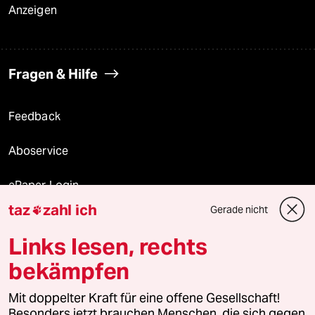
Anzeigen
Fragen & Hilfe
Feedback
Aboservice
ePaper Login
taz
zahl ich
Gerade nicht

Downloads für Abonnierende
Links lesen, rechts
bekämpfen
© 2026 taz Verlags und Vertriebs GmbH
Alle Rechte vorbehalten. Bei rechtlichen Fragen oder für Genehmigungen
Mit doppelter Kraft für eine offene Gesellschaft!
wenden Sie sich bitte an
lizenzen@taz.de
Besonders jetzt brauchen Menschen, die sich gegen