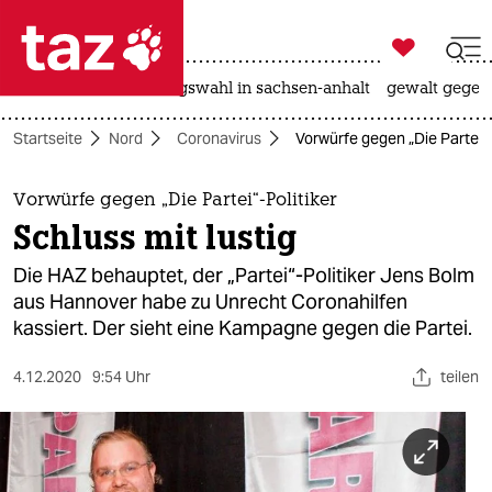

taz zahl ich
hitze
surfen
landtagswahl in sachsen-anhalt
gewalt gegen

taz zahl ich
Startseite
Nord
Coronavirus
Vorwürfe gegen „Die Partei“-P
taz zahl ich
themen
Vorwürfe gegen „Die Partei“-Politiker
Schluss mit lustig
politik
Die HAZ behauptet, der „Partei“-Politiker Jens Bolm
öko
aus Hannover habe zu Unrecht Coronahilfen
kassiert. Der sieht eine Kampagne gegen die Partei.
gesellschaft
4.12.2020
9:54 Uhr
teilen
kultur
sport