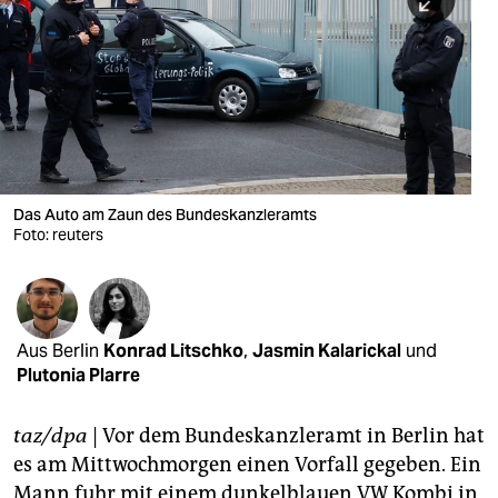
berlin
nord
wahrheit
verlag
verlag
Das Auto am Zaun des Bundeskanzleramts
Foto: reuters
veranstaltungen
shop
fragen & hilfe
Aus Berlin
Konrad Litschko
,
Jasmin Kalarickal
und
unterstützen
Plutonia Plarre
abo
taz/dpa
| Vor dem Bundeskanzleramt in Berlin hat
genossenschaft
es am Mittwochmorgen einen Vorfall gegeben. Ein
Mann fuhr mit einem dunkelblauen VW Kombi in