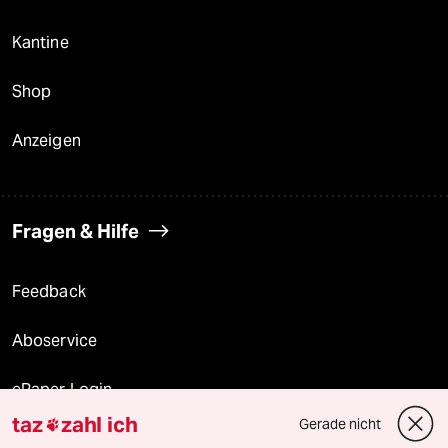
Kantine
Shop
Anzeigen
Fragen & Hilfe
Feedback
Aboservice
ePaper Login
taz
zahl ich
Gerade nicht

Downloads für Abonnierende