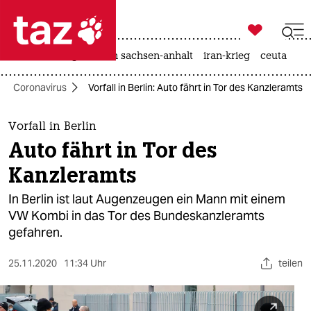

taz zahl ich
hitze
landtagswahl in sachsen-anhalt
iran-krieg
ceuta

taz zahl ich
Coronavirus
Vorfall in Berlin: Auto fährt in Tor des Kanzleramts
taz zahl ich
themen
Vorfall in Berlin
Auto fährt in Tor des
politik
Kanzleramts
öko
In Berlin ist laut Augenzeugen ein Mann mit einem
VW Kombi in das Tor des Bundeskanzleramts
gesellschaft
gefahren.
kultur
25.11.2020
11:34 Uhr
teilen
sport