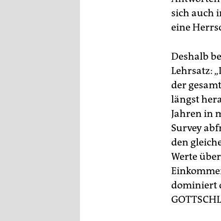
sich auch 
eine Herrsc
Deshalb be
Lehrsatz: 
der gesamt
längst her
Jahren in 
Survey abfr
den gleich
Werte über
Einkommen 
dominiert 
GOTTSCHL