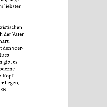
m liebsten
xistischen
h der Vater
hart,
t den 70er-
lues
n gibt es
moderne
o-Kopf-
r liegen,
GEN