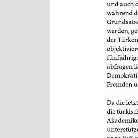
epaper login
und auch d
während de
Grundsatzde
werden, ge
der Türken 
objektivier
fünfjährig
abfragen l
Demokratie
Fremden un
Da die letz
die türkis
Akademiker
unterstütz