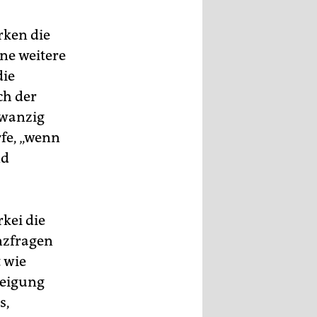
rken die
ine weitere
die
ch der
zwanzig
fe, „wenn
nd
rkei die
nzfragen
t wie
neigung
s,