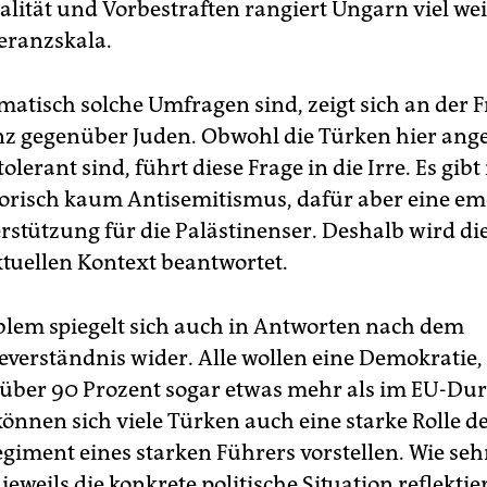
ität und Vorbestraften rangiert Ungarn viel wei
leranzskala.
matisch solche Umfragen sind, zeigt sich an der 
nz gegenüber Juden. Obwohl die Türken hier ang
olerant sind, führt diese Frage in die Irre. Es gibt
torisch kaum Antisemitismus, dafür aber eine em
rstützung für die Palästinenser. Deshalb wird di
tuellen Kontext beantwortet.
blem spiegelt sich auch in Antworten nach dem
verständnis wider. Alle wollen eine Demokratie, 
 über 90 Prozent sogar etwas mehr als im EU-Dur
önnen sich viele Türken auch eine starke Rolle de
giment eines starken Führers vorstellen. Wie seh
eweils die konkrete politische Situation reflektier