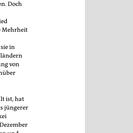
en. Doch
ied
e Mehrheit
u
sie in
nländern
ung von
enüber
t ist, hat
s jüngerer
kei
m Dezember