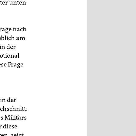
ter unten
Frage nach
eblich am
 in der
otional
ese Frage
in der
chschnitt.
s Militärs
r diese
en, zeigt