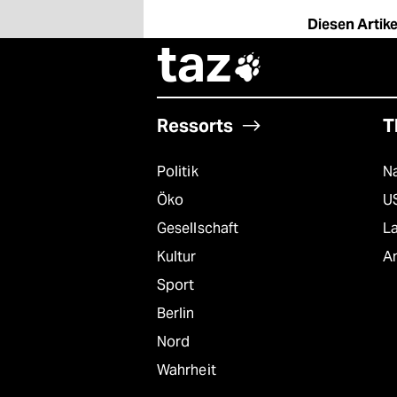
Diesen Artikel
taz

Ressorts
T
Politik
Na
Öko
U
Gesellschaft
L
Kultur
A
Sport
Berlin
Nord
Wahrheit