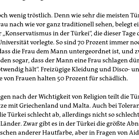
och wenig tröstlich. Denn wie sehr die meisten Tü
rau nach wie vor ganz traditionell sehen, belegt e
 „Konservatismus in der Türkei“, die dieser Tage 
niversität vorlegte. So sind 70 Prozent immer no
ass die Frau dem Mann untergeordnet ist, und 
nden sogar, dass der Mann eine Frau schlagen dür
notwendig hält“. Freizügige Kleidung und Disco- u
 von Frauen halten 50 Prozent für schädlich.
gen nach der Wichtigkeit von Religion teilt die Tü
tze mit Griechenland und Malta. Auch bei Tolera
ie Türkei schlecht ab, allerdings nicht so schlech
Länder. Zwar gibt es in der Türkei die größte Ab
chen anderer Hautfarbe, aber in Fragen von Aid