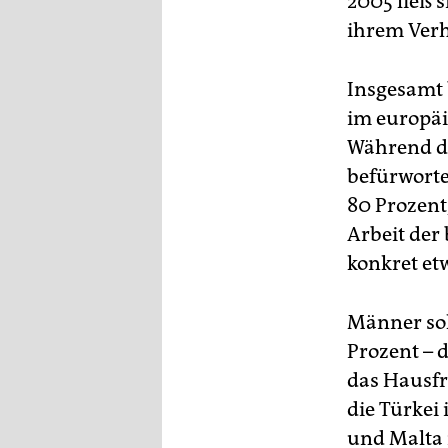
2005 ließ 
ihrem Verh
Insgesamt 
im europäi
Während de
befürworte
80 Prozent
Arbeit der 
konkret et
Männer sol
Prozent – d
das Hausfra
die Türkei 
und Malta