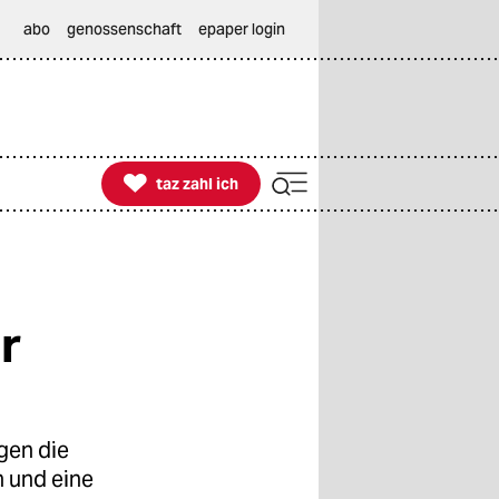
abo
genossenschaft
epaper login

taz zahl ich
taz zahl ich
r
gen die
 und eine