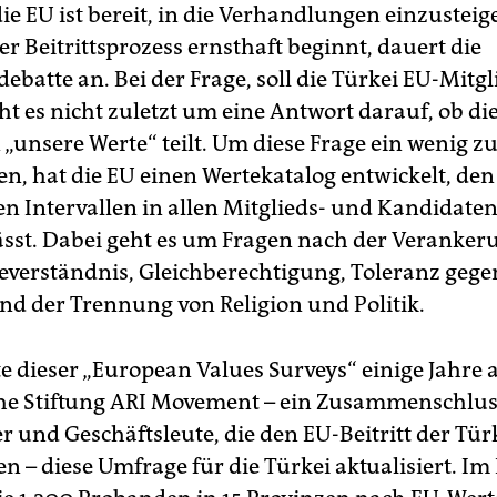
ie EU ist bereit, in die Verhandlungen einzusteig
r Beitrittsprozess ernsthaft beginnt, dauert die
batte an. Bei der Frage, soll die Türkei EU-Mitgl
ht es nicht zuletzt um eine Antwort darauf, ob di
„unsere Werte“ teilt. Um diese Frage ein wenig z
en, hat die EU einen Wertekatalog entwickelt, den 
en Intervallen in allen Mitglieds- und Kandidate
ässt. Dabei geht es um Fragen nach der Veranker
verständnis, Gleichberechtigung, Toleranz geg
d der Trennung von Religion und Politik.
te dieser „European Values Surveys“ einige Jahre al
che Stiftung ARI Movement – ein Zusammenschlus
 und Geschäftsleute, die den EU-Beitritt der Tür
en – diese Umfrage für die Türkei aktualisiert. I