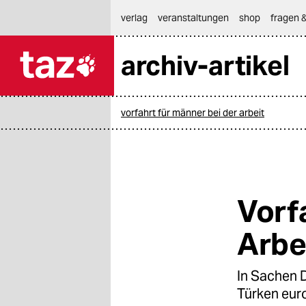
hautnavigation anspringen
hauptinhalt anspringen
footer anspringen
verlag
veranstaltungen
shop
fragen &
archiv-artikel

taz zahl ich
taz zahl ich
vorfahrt für männer bei der arbeit
themen
politik
öko
Vorf
gesellschaft
Arbe
kultur
In Sachen 
sport
Türken eur