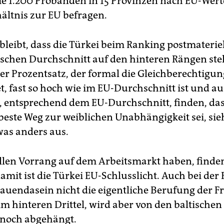
sie 1.200 Probanden in 15 Provinzen nach EU-Wer
ältnis zur EU befragen.
bleibt, dass die Türkei beim Ranking postmaterie
schen Durchschnitt auf den hinteren Rängen ste
r Prozentsatz, der formal die Gleichberechtigun
t, fast so hoch wie im EU-Durchschnitt ist und a
, entsprechend dem EU-Durchschnitt, finden, das
beste Weg zur weiblichen Unabhängigkeit sei, sie
was anders aus.
len Vorrang auf dem Arbeitsmarkt haben, finden
amit ist die Türkei EU-Schlusslicht. Auch bei der 
uendasein nicht die eigentliche Berufung der Frau
im hinteren Drittel, wird aber von den baltischen
 noch abgehängt.