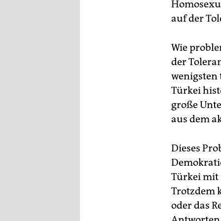
Homosexual
auf der To
Wie proble
der Tolera
wenigsten t
Türkei his
große Unte
aus dem ak
Dieses Pro
Demokratie
Türkei mit
Trotzdem k
oder das Re
Antworten j