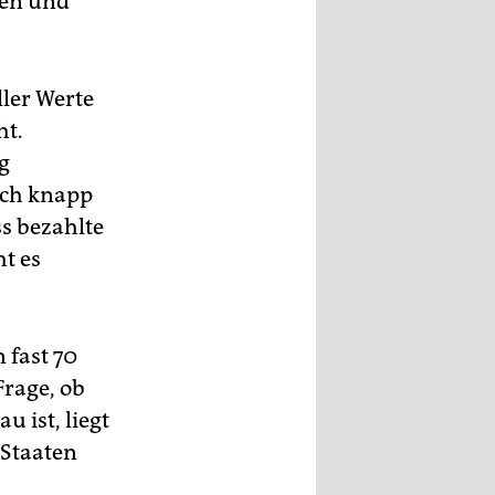
ten und
ller Werte
ht.
g
uch knapp
s bezahlte
ht es
 fast 70
Frage, ob
 ist, liegt
 Staaten