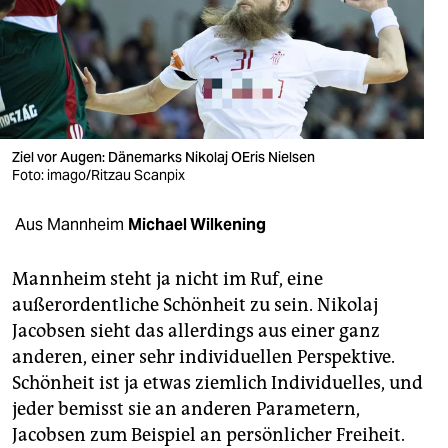
berlin
nord
wahrheit
verlag
Ziel vor Augen: Dänemarks Nikolaj OEris Nielsen
verlag
Foto: imago/Ritzau Scanpix
veranstaltungen
Aus Mannheim
Michael Wilkening
shop
Mannheim steht ja nicht im Ruf, eine
fragen & hilfe
außerordentliche Schönheit zu sein. Nikolaj
Jacobsen sieht das allerdings aus einer ganz
unterstützen
anderen, einer sehr individuellen Perspektive.
abo
Schönheit ist ja etwas ziemlich Individuelles, und
jeder bemisst sie an anderen Parametern,
genossenschaft
Jacobsen zum Beispiel an persönlicher Freiheit.