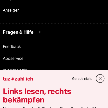
Anzeigen
Fragen & Hilfe
Feedback
Aboservice
ePaper Login
taz
zahl ich
Gerade nicht

Downloads für Abonnierende
Links lesen, rechts
bekämpfen
© 2026 taz Verlags und Vertriebs GmbH