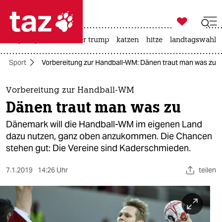

taz zahl ich
bergsteigen
usa unter trump
katzen
hitze
landtagswahl i

taz zahl ich
Sport
Vorbereitung zur Handball-WM: Dänen traut man was zu
taz zahl ich
themen
Vorbereitung zur Handball-WM
Dänen traut man was zu
politik
Dänemark will die Handball-WM im eigenen Land
öko
dazu nutzen, ganz oben anzukommen. Die Chancen
stehen gut: Die Vereine sind Kaderschmieden.
gesellschaft
7.1.2019
14:26 Uhr
teilen
kultur
sport