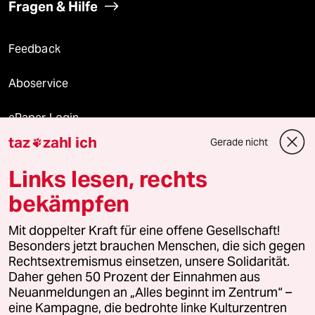
Fragen & Hilfe
Feedback
Aboservice
ePaper Login
taz
zahl ich
Gerade nicht

Downloads für Abonnierende
Links lesen, rechts
bekämpfen
© 2026 taz Verlags und Vertriebs GmbH
Alle Rechte vorbehalten. Bei rechtlichen Fragen oder für Genehmigungen
Mit doppelter Kraft für eine offene Gesellschaft!
wenden Sie sich bitte an
lizenzen@taz.de
Besonders jetzt brauchen Menschen, die sich gegen
Rechtsextremismus einsetzen, unsere Solidarität.
Daher gehen 50 Prozent der Einnahmen aus
Feedback
Redaktionsstatut
Kommune-Richtlinien
KI-
Neuanmeldungen an „Alles beginnt im Zentrum“ –
eine Kampagne, die bedrohte linke Kulturzentren