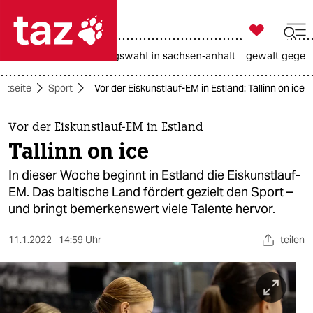

taz zahl ich
hitze
surfen
landtagswahl in sachsen-anhalt
gewalt gegen

taz zahl ich
artseite
Sport
Vor der Eiskunstlauf-EM in Estland: Tallinn on ice
taz zahl ich
themen
Vor der Eiskunstlauf-EM in Estland
Tallinn on ice
politik
In dieser Woche beginnt in Estland die Eiskunstlauf-
öko
EM. Das baltische Land fördert gezielt den Sport –
und bringt bemerkenswert viele Talente hervor.
gesellschaft
11.1.2022
14:59 Uhr
teilen
kultur
sport