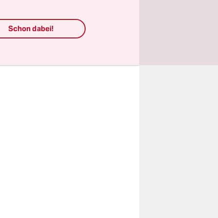
icy
 einer
Schon dabei!
eginnt.