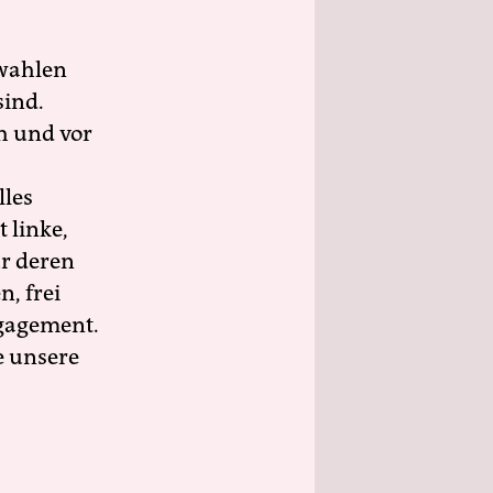
wahlen
sind.
h und vor
lles
 linke,
ür deren
n, frei
ngagement.
e unsere