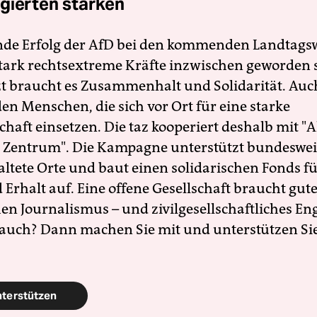
gierten stärken
nde Erfolg der AfD bei den kommenden Landtags
 stark rechtsextreme Kräfte inzwischen geworden 
zt braucht es Zusammenhalt und Solidarität. Auc
en Menschen, die sich vor Ort für eine starke
schaft einsetzen. Die taz kooperiert deshalb mit "A
 Zentrum". Die Kampagne unterstützt bundesweit
altete Orte und baut einen solidarischen Fonds f
Erhalt auf. Eine offene Gesellschaft braucht gute
en Journalismus – und zivilgesellschaftliches E
 auch? Dann machen Sie mit und unterstützen Si
nterstützen