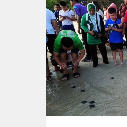
berlin
nord
wahrheit
verlag
verlag
veranstaltungen
shop
fragen & hilfe
unterstützen
abo
genossenschaft