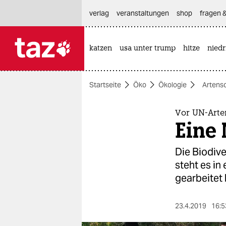
hautnavigation anspringen
hauptinhalt anspringen
footer anspringen
verlag
veranstaltungen
shop
fragen &
katzen
usa unter trump
hitze
nied

taz zahl ich
taz zahl ich
Startseite
Öko
Ökologie
Artens
themen
politik
Vor UN-Arte
Eine 
öko
Die Biodiv
gesellschaft
steht es in
gearbeitet
kultur
sport
23.4.2019
16:5