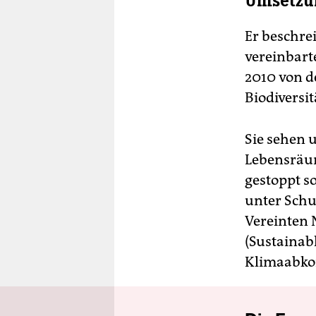
Umsetzun
Er beschrei
vereinbart
2010 von d
Biodiversi
Sie sehen 
Lebensräum
gestoppt s
unter Schu
Vereinten 
(Sustainab
Klimaabko