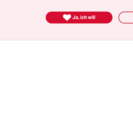
ienstleistungen (Intergovernmental Science-Pol
 Biodiversity and Ecosystem Services, IPBES) bei

Ja, ich will
vorstellen, die am kommenden Montag in Paris b