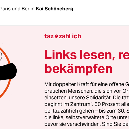
Paris und Berlin
Kai Schöneberg
egen fortschreitender Umweltzerstörung sind la
taz
zahl ich

nes UN-Berichts bis zu eine Million Tier- und Pfl
rben bedroht. Viele dieser 500.000 bis eine Mill
Links lesen, r
n den kommenden Jahrzehnten“ zu verschwinden,
bekämpfen
f des Berichts zur weltweiten Artenvielfalt, der 
nagentur AFP am Dienstag exklusiv vorlag. Insg
weltweit 8 Millionen Tier- und Pflanzenarten.
Mit doppelter Kraft für eine offene G
brauchen Menschen, die sich vor O
einsetzen, unsere Solidarität. Die ta
uptgründen für das drohende Artensterben gehö
beginnt im Zentrum“. 50 Prozent a
dwirtschaft, Abholzung, Bergbau, Fischerei und 
bei taz zahl ich gehen – bis zum 30
n Klimawandel und Umweltverschmutzung. Den R
die linke, selbstverwaltete Orte unte
bevor sie verschwinden. Sind Sie da
enstaatliche Plattform für Biodiversität und