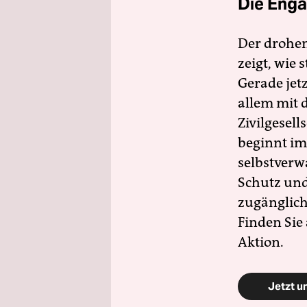
Die Enga
Der drohe
zeigt, wie
Gerade jet
allem mit d
Zivilgesell
beginnt im
selbstverw
Schutz und 
zugänglich
Finden Sie
Aktion.
Jetzt u