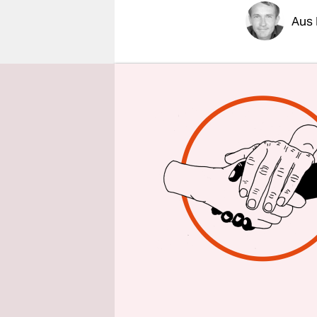
epaper login
Aus 
afp/taz
| W
Entwurf ei
vom Ausste
drohten „i
dem Entwur
Nachrichte
es derzeit 
Zu den Ha
danach Lan
gefolgt vo
die Zwisch