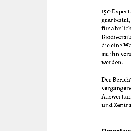
150 Expert
gearbeitet,
für ähnlic
Biodiversi
die eine W
sie ihn ver
werden.
Der Bericht
vergangene
Auswertung
und Zentra