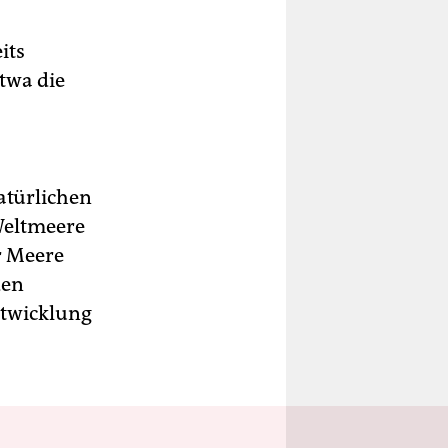
its
twa die
atürlichen
Weltmeere
r Meere
den
ntwicklung