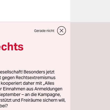
ut dem
Gerade nicht
anzenarten
ion Arten
echts
 heißt in
der
esamt gibt
esellschaft! Besonders jetzt
rt gegen Rechtsextremismus
z kooperiert daher mit „Alles
ren
ller Einnahmen aus Anmeldungen
Jagd,
. September – an die Kampagne,
eport will
rstützt und Freiräume sichern will,
bei?