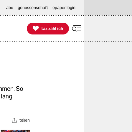
abo
genossenschaft
epaper login

taz zahl ich
taz zahl ich
ehmen. So
 lang
teilen