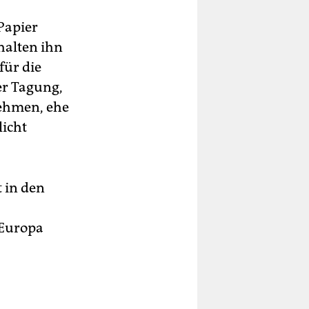
Papier
halten ihn
für die
er Tagung,
nehmen, ehe
licht
t in den
 Europa