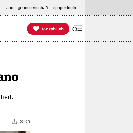
abo
genossenschaft
epaper login

taz zahl ich
taz zahl ich
mano
iert.
teilen