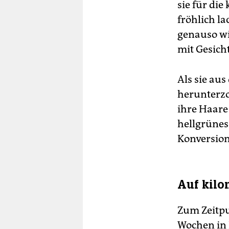
sie für die
fröhlich l
genauso wi
mit Gesich
Als sie au
herunterzo
ihre Haare
hellgrünes
Konversion
Auf kilo
Zum Zeitpu
Wochen in K