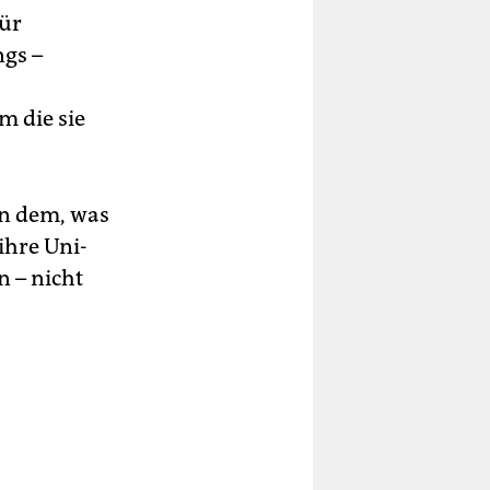
für
ngs –
m die sie
on dem, was
ihre Uni-
 – nicht