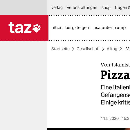
hautnavigation anspringen
hauptinhalt anspringen
footer anspringen
verlag
veranstaltungen
shop
fragen &
hitze
bergsteigen
usa unter trump

taz zahl ich
taz zahl ich
Startseite
Gesellschaft
Alltag
Vo
themen
politik
Von Islamist
Pizza
öko
Eine italie
gesellschaft
Gefangensch
Einige kriti
kultur
sport
11.5.2020
15:3