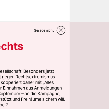
 äußerte,
Gerade nicht
Fast 18
er 2018 in
echts
en Al
endlich
esellschaft! Besonders jetzt
ern ihrer
rt gegen Rechtsextremismus
z kooperiert daher mit „Alles
fangen vom
ller Einnahmen aus Anmeldungen
igi Di
. September – an die Kampagne,
e junge
rstützt und Freiräume sichern will,
bei?