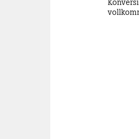
Konvers
vollkomm