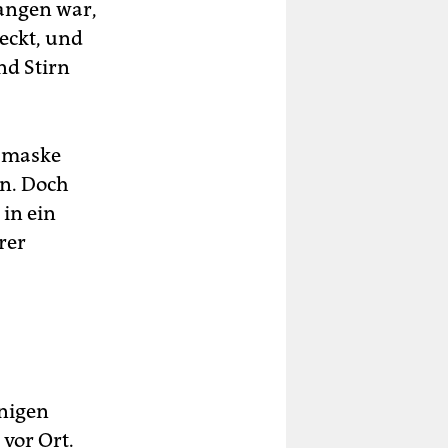
angen war,
eckt, und
nd Stirn
tzmaske
en. Doch
in ein
rer
enigen
 vor Ort.