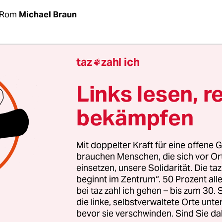
 Rom
Michael Braun
a“ – dies war der erste Wunsch, den Silvia Romano
taz
zahl ich

der italienischen Botschaft in Mogadischu eintraf. 
te die 25-jährige Mailänderin, die am 20. Novemb
Links lesen, r
ührt worden war, in der Geiselhaft der somalisch
bekämpfen
liz verbracht, ehe sie in der Nacht auf Samstag 
en wurde.
Mit doppelter Kraft für eine offene G
hrichten aller Kanäle
machten dann mit den Bild
brauchen Menschen, die sich vor O
einsetzen, unsere Solidarität. Die ta
uf dem römischen Flughafen Ciampino auf, emp
beginnt im Zentrum“. 50 Prozent a
äsidenten Giuseppe Conte, von Außenminister Lu
bei taz zahl ich gehen – bis zum 30
türlich von ihrer Familie. Die Bilder zeigten ein
die linke, selbstverwaltete Orte unte
ich verändert hatte.
bevor sie verschwinden. Sind Sie da