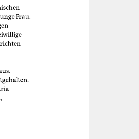
nischen
junge Frau.
gen
iwillige
erichten
aus.
stgehalten.
aria
,