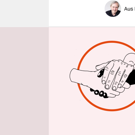
epaper login
Aus
„Eine Pizz
als sie in 
Monate hat
Kenia entf
Shabaab-Mi
freigelass
Die
TV-Nac
Ankunft a
Ministerpr
Maio und na
Frau, die s