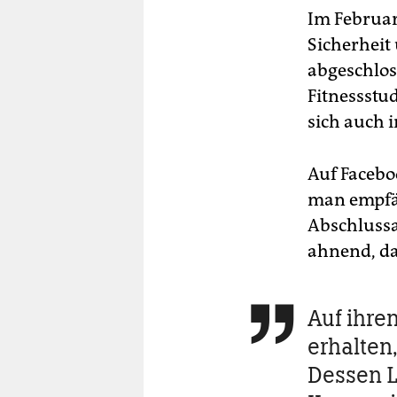
Im Februar 
Sicherheit 
abgeschloss
Fitnessstu
sich auch
Auf Facebo
man empfän
Abschlussa
ahnend, da
Auf ihre

erhalten
Dessen L