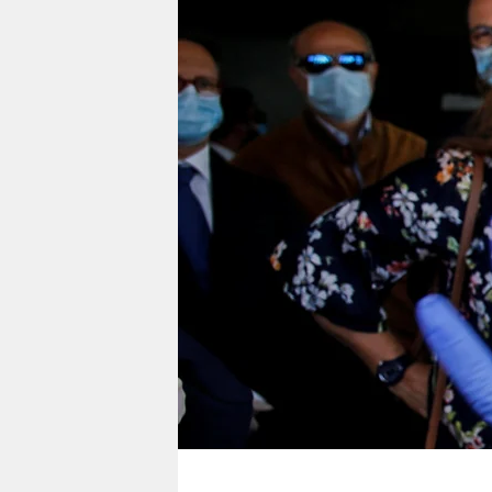
berlin
nord
wahrheit
verlag
verlag
veranstaltungen
shop
fragen & hilfe
unterstützen
abo
genossenschaft