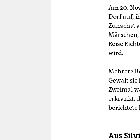
Am 20. Nov
Dorf auf, 
Zunächst a
Märschen, 
Reise Rich
wird.
Mehrere Be
Gewalt sie 
Zweimal wä
erkrankt, 
berichtete
Aus Silv