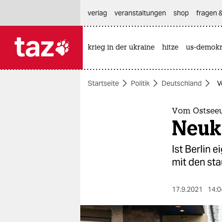
hautnavigation anspringen
hauptinhalt anspringen
footer anspringen
verlag
veranstaltungen
shop
fragen &
krieg in der ukraine
hitze
us-demokr

taz zahl ich
taz zahl ich
Startseite
Politik
Deutschland
V
themen
politik
Vom Ostseeu
Neukö
öko
Ist Berlin 
gesellschaft
mit den st
kultur
17.9.2021
14:0
sport