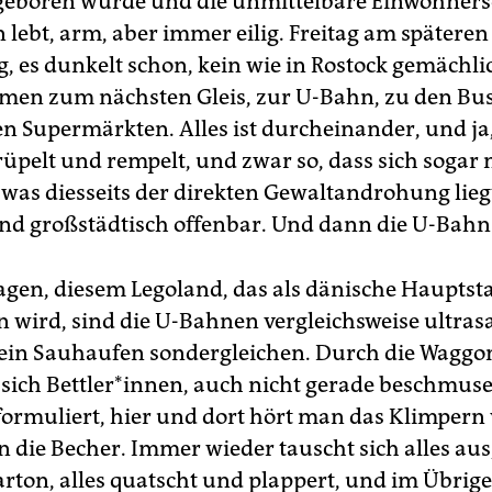
 geboren wurde und die unmittelbare Einwohners
 lebt, arm, aber immer eilig. Freitag am späteren
, es dunkelt schon, kein wie in Rostock gemächli
n zum nächsten Gleis, zur U-Bahn, zu den Buss
n Supermärkten. Alles ist durcheinander, und ja, 
 rüpelt und rempelt, und zwar so, dass sich soga
 was diesseits der direkten Gewaltandrohung lieg
nd großstädtisch offenbar. Und dann die U-Bahn
gen, diesem Legoland, das als dänische Hauptst
 wird, sind die U-Bahnen vergleichsweise ultras
– ein Sauhaufen sondergleichen. Durch die Waggo
 sich Bett­ler*in­nen, auch nicht gerade beschmus
 formuliert, hier und dort hört man das Klimpern
n die Becher. Immer wieder tauscht sich alles aus,
rton, alles quatscht und plappert, und im Übrig