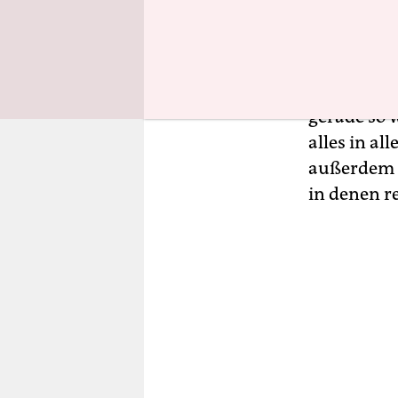
außen auf d
„Nein, das
rau, aber 
gerade so 
alles in a
außerdem g
in denen r