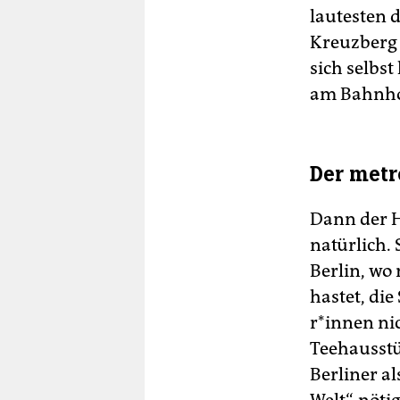
lautesten 
Kreuzberg z
sich selbs
am Bahnho
Der metr
Dann der H
natürlich.
Berlin, wo
hastet, di
r*in­nen ni
Teehausstü
Berliner al