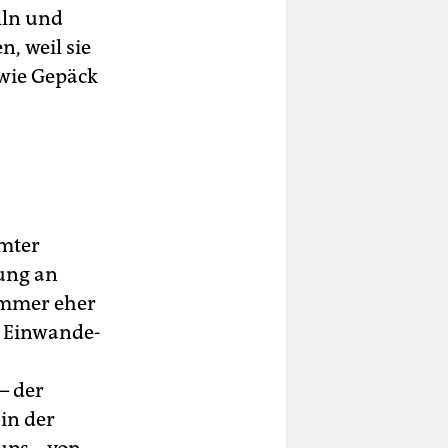
lln und
n, weil sie
 wie Gepäck
hmter
ung an
 immer eher
Ein­wan­de­
– der
„in der