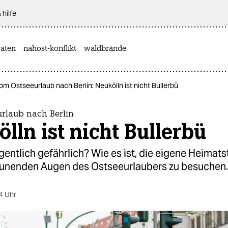
 hilfe
aten
nahost-konflikt
waldbrände
om Ostseeurlaub nach Berlin: Neukölln ist nicht Bullerbü
rlaub nach Berlin
lln ist nicht Bullerbü
eigentlich gefährlich? Wie es ist, die eigene Heimat
aunenden Augen des Ostseeurlaubers zu besuchen.
4 Uhr