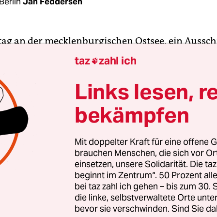
Berlin
Jan Feddersen
tag an der mecklenburgischen Ostsee, ein Aussch
t, an der Seite eine Spaziergangsfreundschaft, sp
taz
zahl ich

us der Zeit in der Rehaklinik. Sie ist seit ein paa
 aus der Gegend von Rostock, ein langes Leben in
Links lesen, r
ss insgesamt, nur die Frage: „Sie sind aus Berlin?
bekämpfen
“, dann drucksend, „… gefährlich?“ Äh, bitte – wohe
 „Also im Fernsehen, da sah ich mal ’ne Reporta
, Neukölln, vom Zoo im Westen, und am Alex, da w
Mit doppelter Kraft für eine offene G
brauchen Menschen, die sich vor O
bracht worden … Außerdem: Die Müllabfuhr, ha
einsetzen, unsere Solidarität. Die ta
appt ja auch nicht so.“
beginnt im Zentrum“. 50 Prozent a
bei taz zahl ich gehen – bis zum 30
 als meine Antwort, war eine astrein linke, gleich
die linke, selbstverwaltete Orte unte
bevor sie verschwinden. Sind Sie da
liche, ja sanfte Belehrung in die Tücken des Bli