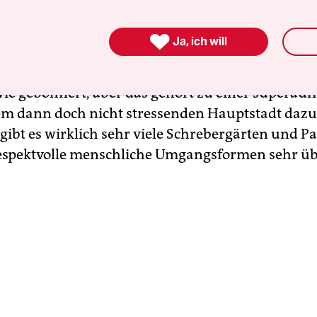
ie Stadt, in der ich seit 25 Jahren lebe, und zwar 

Ja, ich will
 ist alles sehr hübsch, und die Menschen, nun, 
herzlich. Und der Schmutz? Okay, manche Ecken s
wie gebohnert, aber das gehört zu einer superau
llem dann doch nicht stressenden Hauptstadt dazu
ibt es wirklich sehr viele Schrebergärten und P
espektvolle menschliche Umgangsformen sehr übl