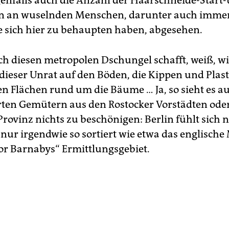
igenfalls auch die Anzahl der Haarschneide-Start-
n an wuselnden Menschen, darunter auch immer
ie sich hier zu behaupten haben, abgesehen.
ch diesen metropolen Dschungel schafft, weiß, wi
 dieser Unrat auf den Böden, die Kippen und Plas
en Flächen rund um die Bäume … Ja, so sieht es au
erten Gemütern aus den Rostocker Vorstädten ode
Provinz nichts zu beschönigen: Berlin fühlt sich n
h nur irgendwie so sortiert wie etwa das englisch
or Barnabys“ Ermittlungs­gebiet.