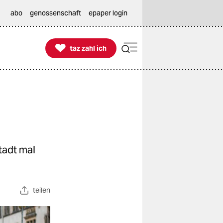
abo
genossenschaft
epaper login

taz zahl ich
taz zahl ich
stadt mal
teilen