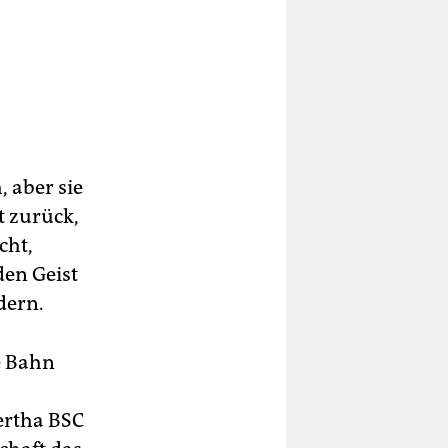
 aber sie
t zurück,
cht,
den Geist
dern.
e Bahn
ertha BSC