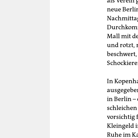
als Verein
neue Berlin
Nachmittag
Durchkomme
Mall mit de
und rotzt,
beschwert,
Schockiere
In Kopenha
ausgegeben
in Berlin 
schleichen
vorsichtig
Kleingeld i
Ruhe im Ka