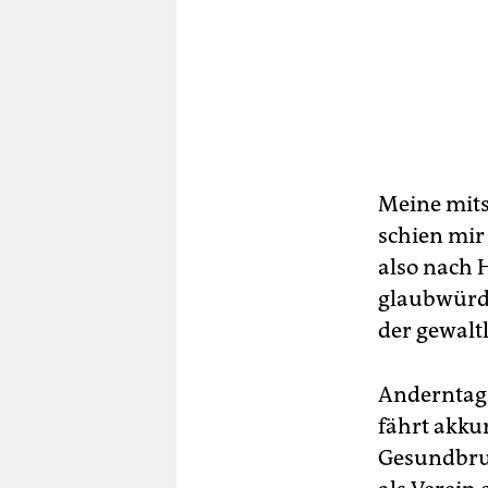
Meine mits
schien mir
also nach H
glaubwürdi
der gewalt
Anderntags
fährt akku
Gesundbrun