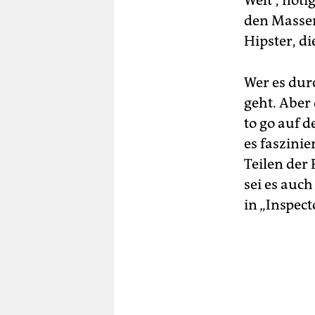
Welt“, nöt
den Masse
Hipster, d
Wer es dur
geht. Aber
to go auf d
es faszini
Teilen der 
sei es auc
in „Inspect