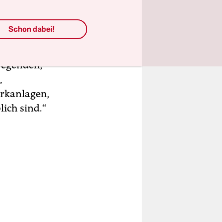
gefahrlos.
Schon dabei!
manchmal
ind nicht
fregenden,
,
arkanlagen,
ich sind.“