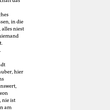
chaft das
ches
en, in die
alles niest
r niemand
t.
.
adt
auber, hier
ns
enswert,
 von
 nie ist
en am