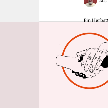
Aus 
epaper login
Ein Herbst
bester Luf
erwachsen a
Ruhestand,
kein Verdru
ist es da …
denn habe?
Berlin, so
einer umge
gesehen, kl
Was folgte,
megafreund