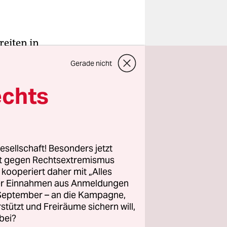
reiten in
ontan
Gerade nicht
r Jahren im
 der DDR,
echts
“ Ja. „Und
r sie das
ge über
ar gerade
esellschaft! Besonders jetzt
rt gegen Rechtsextremismus
be ich
z kooperiert daher mit „Alles
ller Einnahmen aus Anmeldungen
. September – an die Kampagne,
wohl
rstützt und Freiräume sichern will,
bei?
cks von