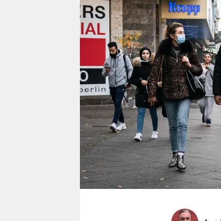
berlin
nord
wahrheit
verlag
verlag
veranstaltungen
shop
fragen & hilfe
unterstützen
abo
genossenschaft