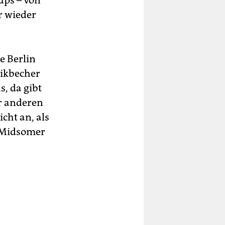
ups – von
 wieder
e Berlin
tikbecher
s, da gibt
r anderen
icht an, als
e Midsomer