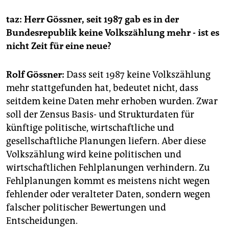
berlin
taz: Herr Gössner, seit 1987 gab es in der
nord
Bundesrepublik keine Volkszählung mehr - ist es
wahrheit
nicht Zeit für eine neue?
verlag
Rolf Gössner:
Dass seit 1987 keine Volkszählung
mehr stattgefunden hat, bedeutet nicht, dass
verlag
seitdem keine Daten mehr erhoben wurden. Zwar
veranstaltungen
soll der Zensus Basis- und Strukturdaten für
künftige politische, wirtschaftliche und
shop
gesellschaftliche Planungen liefern. Aber diese
fragen & hilfe
Volkszählung wird keine politischen und
wirtschaftlichen Fehlplanungen verhindern. Zu
unterstützen
Fehlplanungen kommt es meistens nicht wegen
abo
fehlender oder veralteter Daten, sondern wegen
falscher politischer Bewertungen und
genossenschaft
Entscheidungen.