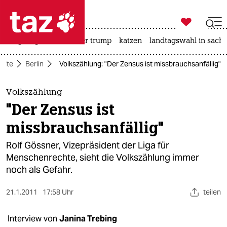

taz zahl ich
bergsteigen
usa unter trump
katzen
landtagswahl in sachs

taz zahl ich
seite
Berlin
Volkszählung: "Der Zensus ist missbrauchsanfällig"
taz zahl ich
themen
Volkszählung
"Der Zensus ist
politik
missbrauchsanfällig"
öko
Rolf Gössner, Vizepräsident der Liga für
Menschenrechte, sieht die Volkszählung immer
gesellschaft
noch als Gefahr.
kultur
21.1.2011
17:58 Uhr
teilen
sport
Interview von
Janina Trebing