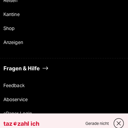
Reisen
Kantine
Shop
Anzeigen
Fragen & Hilfe
Feedback
Aboservice
ePaper Login
taz
zahl ich
Gerade nicht

Downloads für Abonnierende