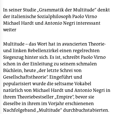
berlin
In seiner Studie „Grammatik der Multitude“ denkt
nord
der italienische Sozialphilosoph Paolo Virno
wahrheit
Michael Hardt und Antonio Negri interessant
weiter
verlag
Multitude – das Wort hat in avancierten Theorie-
verlag
und linken Rebellenzirkel einen regelrechten
veranstaltungen
Siegeszug hinter sich. Es ist, schreibt Paolo Virno
schon in der Einleitung zu seinem schmalen
shop
Büchlein, heute „der letzte Schrei von
fragen & hilfe
Gesellschaftstheorie“. Eingeführt und
popularisiert wurde die seltsame Vokabel
unterstützen
natürlich von Michael Hardt und Antonio Negri in
abo
ihrem Theoriebestseller „Empire“, bevor sie
dieselbe in ihrem im Vorjahr erschienenen
genossenschaft
Nachfolgeband „Multitude“ durchbuchstabierten.