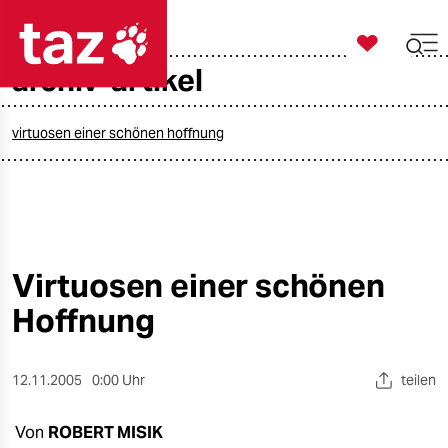

taz zahl ich
archiv-artikel

taz zahl ich
taz zahl ich
virtuosen einer schönen hoffnung
themen
politik
öko
Virtuosen einer schönen
Hoffnung
gesellschaft
kultur
12.11.2005
0:00 Uhr
teilen
sport
Von
ROBERT MISIK