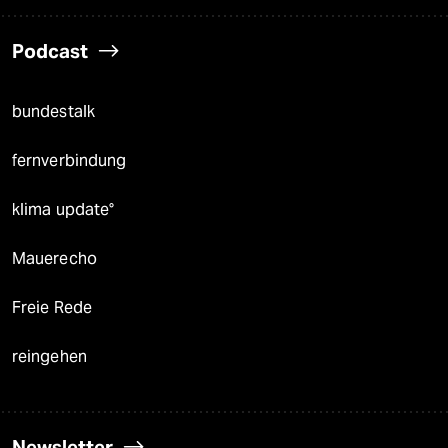
Podcast
bundestalk
fernverbindung
klima update°
Mauerecho
Freie Rede
reingehen
Newsletter