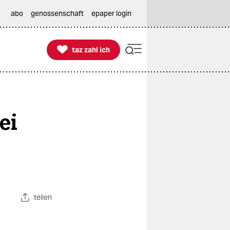
abo
genossenschaft
epaper login

taz zahl ich
taz zahl ich
ei
teilen