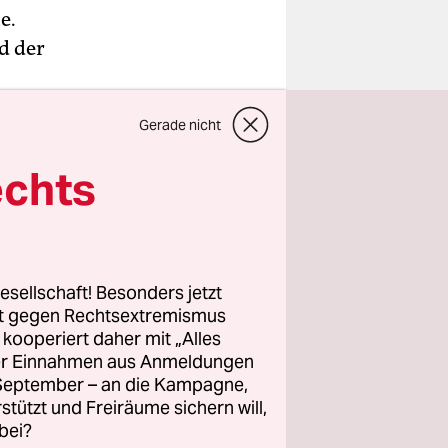
e.
d der
Gerade nicht
r
gegen
echts
lung von
chen
rfahren
esellschaft! Besonders jetzt
rt gegen Rechtsextremismus
z kooperiert daher mit „Alles
sen im
ller Einnahmen aus Anmeldungen
schlagen
. September – an die Kampagne,
Mann
rstützt und Freiräume sichern will,
em sie
bei?