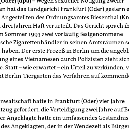
(Oder) (dpa) –
Wegen sexueller Nötigung zweier
n hat das Landgericht Frankfurt (Oder) gestern 
 Angestellten des Ordnungsamtes Biesenthal (Kr
drei Jahren Haft verurteilt. Das Gericht sprach i
im Sommer 1993 zwei vorläufig festgenommene
sche Zigarettenhändler in seinen Amtsräumen s
u haben. Der erste Prozeß in Berlin um die angebl
g eines Vietnamesen durch Polizisten zieht sic
e. Statt – wie erwartet – ein Urteil zu verkünden, 
t Berlin-Tiergarten das Verfahren auf kommen
nwaltschaft hatte in Frankfurt (Oder) vier Jahre
ntzug gefordert, die Verteidigung zwei Jahre auf
Der Angeklagte hatte ein umfassendes Geständnis 
des Angeklagten, der in der Wendezeit als Bürge