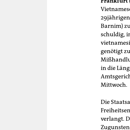
Frankfurt 
berlin
Vietnamese
nord
29jährigen
Barnim) zu 
wahrheit
schuldig, 
verlag
vietnamesi
genötigt z
verlag
Mißhandlun
veranstaltungen
in die Läng
shop
Amtsgerich
Mittwoch.
fragen & hilfe
unterstützen
Die Staatsa
abo
Freiheitse
verlangt. 
genossenschaft
Zugunsten 