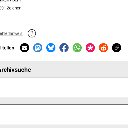
alten / Berlin
1991 Zeichen
ehlerhinweis
 teilen
Archivsuche
 alle Pflichtfelder (*) aus, um fortfahren zu können.