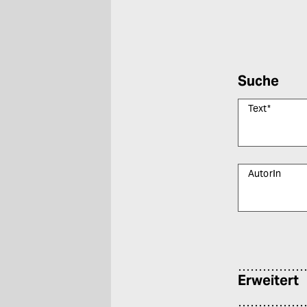
Suche
Text
*
AutorIn
Bitte füllen Sie
Erweitert