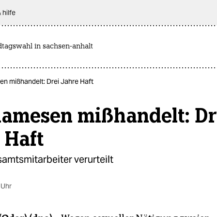
 hilfe
dtagswahl in sachsen-anhalt
n mißhandelt: Drei Jahre Haft
namesen mißhandelt: Dr
 Haft
amtsmitarbeiter verurteilt
 Uhr