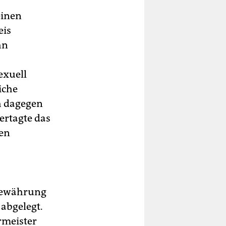
einen
eis
hn
exuell
iche
h dagegen
vertagte das
den
 Bewährung
abgelegt.
rmeister