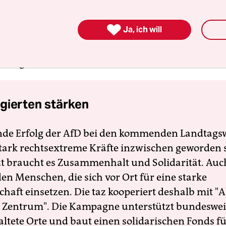
e Zigaretten vermuteten. Nächste Woche soll ein w
ernommen werden. Insgesamt ermittelt die Berli

Ja, ich will
ltschaft in rund 50 Fällen gegen Polizisten wege
ng vietnamesischer Zigarettenhändler und weg
telung im Amt.
gierten stärken
nde Erfolg der AfD bei den kommenden Landtags
 stark rechtsextreme Kräfte inzwischen geworden 
zt braucht es Zusammenhalt und Solidarität. Auc
en Menschen, die sich vor Ort für eine starke
schaft einsetzen. Die taz kooperiert deshalb mit "A
 Zentrum". Die Kampagne unterstützt bundesweit
altete Orte und baut einen solidarischen Fonds f