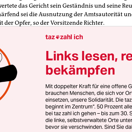
wertete das Gericht sein Geständnis und seine Reu
härfend sei die Ausnutzung der Amtsautorität un
it der Opfer, so der Vorsitzende Richter.
taz
zahl ich

waren eher zufällig entdeckt worden. Angaben de
ltschaft zufolge war man bei den Ermittlungen 
Links lesen, r
olizeibeamte wegen des Verdachts der Mißhand
bekämpfen
n auf die Fälle gestoßen. Da sie in keinem sachli
ng zur Bernauer Polizei stehen, wurde das Ve
.
Mit doppelter Kraft für eine offene G
brauchen Menschen, die sich vor O
einsetzen, unsere Solidarität. Die ta
wird zwei Polizisten vorgeworfen, einen Vietname
beginnt im Zentrum“. 50 Prozent a
3 vor einem Wohnheim im Bezirk Lichtenberg ge
bei taz zahl ich gehen – bis zum 30
en zu haben. Zuvor hatten sie laut Anklage den 
die linke, selbstverwaltete Orte unte
rt, den Kofferraum seines Wagens zu öffnen, in d
bevor sie verschwinden. Sind Sie da