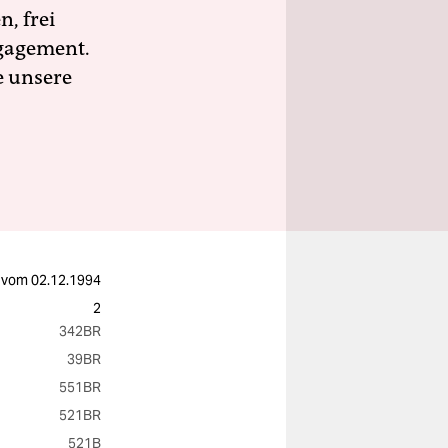
n, frei
ngagement.
e unsere
vom
02.12.1994
2
342BR
39BR
551BR
521BR
521B