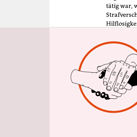
epaper login
tätig war, 
Strafversc
Hilflosigke
Die Taten 
Staatsanwa
Bernauer P
Vietnamese
Zusammenha
abgetrennt
In Berlin 
August 199
und getret
aufgeforde