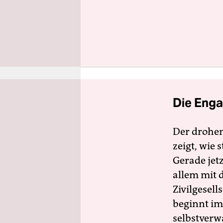
unverzollt
Tatzeuge v
Staatsanwa
Mißhandlu
Strafverei
Die Enga
Der drohe
zeigt, wie
Gerade jet
allem mit d
Zivilgesell
beginnt im
selbstverw