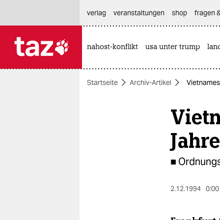
hautnavigation anspringen
hauptinhalt anspringen
footer anspringen
verlag
veranstaltungen
shop
fragen &
nahost-konflikt
usa unter trump
lan

taz zahl ich
taz zahl ich
Startseite
Archiv-Artikel
Vietnamese
themen
Viet
politik
öko
Jahre
gesellschaft
■ Ordnungs
kultur
2.12.1994
0:00
sport