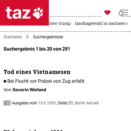

taz zahl ich
nahost-konflikt
usa unter trump
landtagswahl in sachsen-an

taz zahl ich
Startseite
Suchergebnisse
taz zahl ich
Suchergebnis 1 bis 20 von 291
themen
politik
Tod eines Vietnamesen
öko
■ Bei Flucht vor Polizei von Zug erfaßt
Von
Severin Weiland
gesellschaft
Ausgabe vom
19.6.1995
,
Seite 21,
Berlin Aktuell
kultur
sport