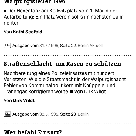
berlin
Walpurgisfeuer 1996
■ Der Hexentanz am Kollwitzplatz vom 1. Mai in der
nord
Aufarbeitung: Ein Platz-Verein soll's im nächsten Jahr
richten
wahrheit
Von
Kathi Seefeld
verlag
Ausgabe vom
31.5.1995
,
Seite 22,
Berlin Aktuell
verlag
Straßenschlacht, um Rasen zu schützen
veranstaltungen
Nachbereitung eines Polizeieinsatzes mit hundert
shop
Verletzten: Wie die Staatsmacht in der Walpurgisnacht
Fehler von Kommunalpolitikern mit Knüppelei und
fragen & hilfe
Tränengas korrigieren wollte ■ Von Dirk Wildt
unterstützen
Von
Dirk Wildt
abo
Ausgabe vom
30.5.1995
,
Seite 23,
Berlin
genossenschaft
Wer befahl Einsatz?