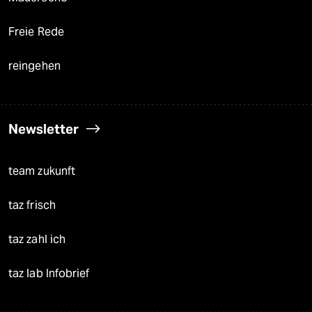
Freie Rede
reingehen
Newsletter
team zukunft
taz frisch
taz zahl ich
taz lab Infobrief