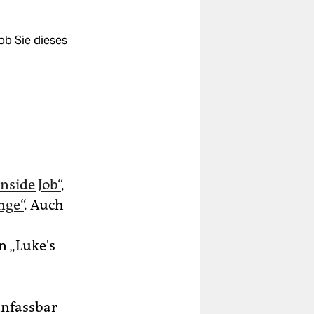
ob Sie dieses
nside Job“
,
nge“
. Auch
 „Luke's
unfassbar