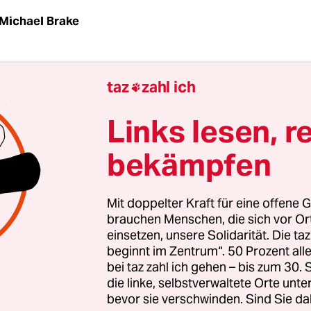
Michael Brake
Tag, der das Imperium erschüttert. Danach ist nic
taz
zahl ich

 Eine Gruppe Terroristen, die sich auf der guten S
t, fliegt mit einfachen Kleinmaschinen gegen e
Links lesen, r
mperialer Baukunst – und zerstört es.
bekämpfen
es wirklich sein, dass die Flugabwehr komplett v
it einem Flieger wirklich so genau den neuralg
Mit doppelter Kraft für eine offene G
 Bauwerks treffen, dass es kollabiert? Oder steck
brauchen Menschen, die sich vor O
einsetzen, unsere Solidarität. Die ta
ngiges Mitglied der imperialen Führungselite, da
beginnt im Zentrum“. 50 Prozent a
chen Terroranschlag nur mit Hilfe von Strohmä
bei taz zahl ich gehen – bis zum 30
hat und den Tod von Tausenden Menschen hinnim
die linke, selbstverwaltete Orte unte
bevor sie verschwinden. Sind Sie da
politische Machtposition zu stärken? Ist alles nu