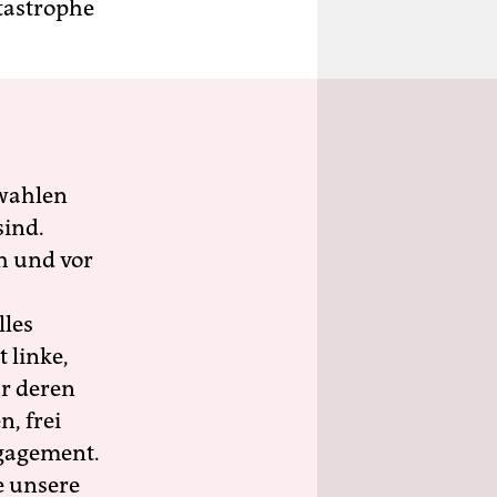
tastrophe
wahlen
sind.
h und vor
lles
 linke,
ür deren
n, frei
ngagement.
e unsere