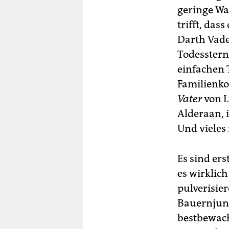
geringe Wa
trifft, das
Darth Vad
Todesstern
einfachen T
Familienko
Vater
von L
Alderaan, i
Und vieles
Es sind ers
es wirklic
pulverisier
Bauernjung
bestbewacht