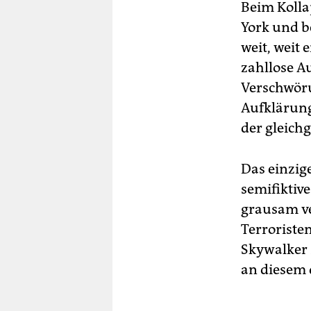
Beim Kolla
York und be
weit, weit 
zahllose Au
Verschwöru
Aufklärung
der gleich
Das einzige
semifiktive
grausam ve
Terroriste
Skywalker z
an diesem