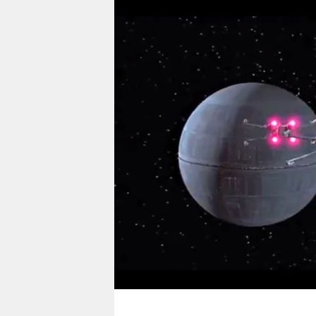
berlin
nord
wahrheit
verlag
verlag
veranstaltungen
shop
fragen & hilfe
unterstützen
abo
genossenschaft