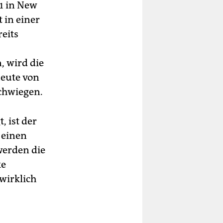
1 in New
 in einer
reits
 wird die
eute von
chwiegen.
, ist der
 einen
werden die
ke
 wirklich