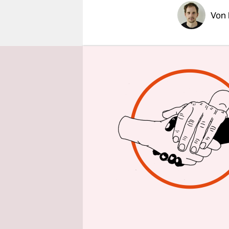
epaper login
Von
Es ist der 
wie es war.
Macht wähn
Monument i
Doch kann 
Kann man m
Punkt eines
ein hochra
vermeintli
fingiert 
seine innen