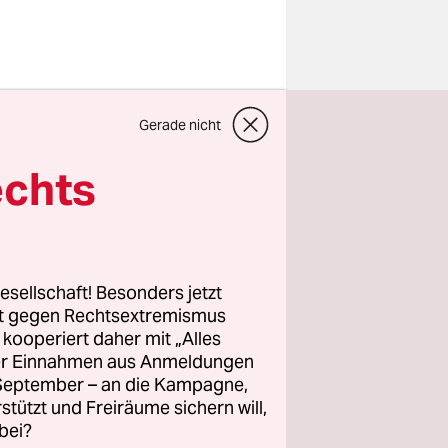
hts mehr,
Gerade nicht
eite der
in
echts
ersagt?
ischen
esellschaft! Besonders jetzt
t dahinter
rt gegen Rechtsextremismus
z kooperiert daher mit „Alles
s den
ller Einnahmen aus Anmeldungen
nnern
. September – an die Kampagne,
mt, um
rstützt und Freiräume sichern will,
bei?
r ein