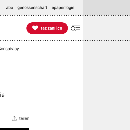
abo
genossenschaft
epaper login

taz zahl ich
taz zahl ich
Conspiracy
ie
teilen