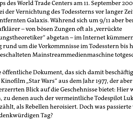
ps des World Trade Centers am 11. September 200
i der Vernichtung des Todessterns vor langer Zeit
entfernten Galaxis. Während sich um 9/11 aber be
fklärer – von bösen Zungen oft als „verrückte
ngstheoretiker“ abgetan – im Internet kümmern,
 rund um die Vorkommnisse im Todesstern bis h
geschalteten Mainstreammedienmaschine totges
 öffentliche Dokument, das sich damit beschäftigt
 Kinofilm „Star Wars“ aus dem Jahr 1977, der aber
rzerrten Blick auf die Geschehnisse bietet: Hier 
n, zu denen auch der vermeintliche Todespilot Lu
ählt, als Rebellen heroisiert. Doch was passierte
 denkwürdigen Tag?