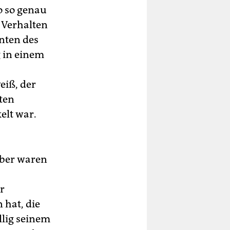
o so genau
e Verhalten
nten des
g in einem
eiß, der
ten
elt war.
 Aber waren
r
 hat, die
llig seinem