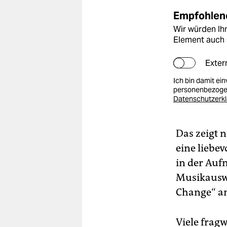
Empfohlene
Wir würden Ihn
Element auch 
Exter
Ich bin damit ei
personenbezogen
Datenschutzerk
Das zeigt 
eine liebe
in der Auf
Musikauswa
Change“ am
Viele frag