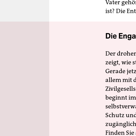
Vater gehö
ist? Die En
Die Enga
Der drohe
zeigt, wie
Gerade jet
allem mit d
Zivilgesell
beginnt im
selbstverw
Schutz und 
zugänglich
Finden Sie