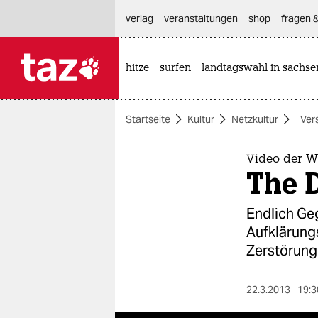
hautnavigation anspringen
hauptinhalt anspringen
footer anspringen
verlag
veranstaltungen
shop
fragen &
hitze
surfen
landtagswahl in sachse

taz zahl ich
taz zahl ich
Startseite
Kultur
Netzkultur
Ver
themen
politik
Video der 
The 
öko
Endlich Ge
gesellschaft
Aufklärungs
Zerstörung
kultur
sport
22.3.2013
19:3