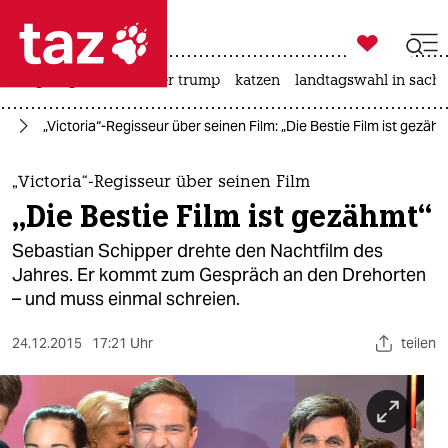

taz zahl ich
bergsteigen
usa unter trump
katzen
landtagswahl in sachs

taz zahl ich
lm
„Victoria“-Regisseur über seinen Film: „Die Bestie Film ist gezäh
taz zahl ich
themen
„Victoria“-Regisseur über seinen Film
„Die Bestie Film ist gezähmt“
politik
Sebastian Schipper drehte den Nachtfilm des
öko
Jahres. Er kommt zum Gespräch an den Drehorten
– und muss einmal schreien.
gesellschaft
24.12.2015
17:21 Uhr
teilen
kultur
sport