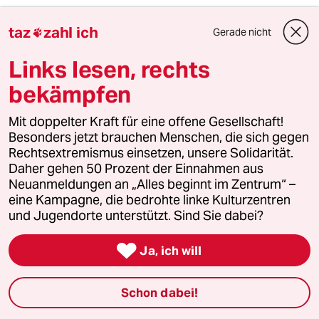
Von
Jenni Zylka
taz
zahl ich
Gerade nicht

Links lesen, rechts
bekämpfen
Mit doppelter Kraft für eine offene Gesellschaft!
Besonders jetzt brauchen Menschen, die sich gegen
Rechtsextremismus einsetzen, unsere Solidarität.
Daher gehen 50 Prozent der Einnahmen aus
Neuanmeldungen an „Alles beginnt im Zentrum“ –
eine Kampagne, die bedrohte linke Kulturzentren
und Jugendorte unterstützt. Sind Sie dabei?
Berliner Locationscout über seine Arbeit
„Berlin ist eine tolle Filmstadt“

Ja, ich will
Millionärsvilla, Operationssaal oder Spielerkabine im
Stadion: Jan Lewis kommt an Orte, die anderen
Schon dabei!
verschlossen sind. Welche waren am eindrucksvollsten?
Von
Andreas Hartmann