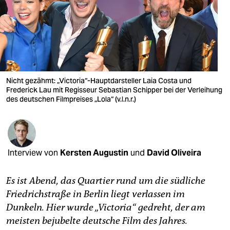
berlin
nord
wahrheit
verlag
Nicht gezähmt: „Victoria“-Hauptdarsteller Laia Costa und
verlag
Frederick Lau mit Regisseur Sebastian Schipper bei der Verleihung
des deutschen Filmpreises „Lola“ (v.l.n.r.)
veranstaltungen
shop
fragen & hilfe
Interview von
Kersten Augustin
und
David Oliveira
unterstützen
Es ist Abend, das Quartier rund um die südliche
abo
Friedrichstraße in Berlin liegt verlassen im
Dunkeln. Hier wurde „Victoria“ gedreht, der am
genossenschaft
meisten bejubelte deutsche Film des Jahres.