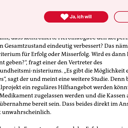
dienteilnehmer geworben, in bestehenden Einr
lfe von Sozialarbeitern, die Abhängige in der Sze

Ja, ich will
 Die gestern anwesenden Experten interessierte 
nach dem Danach. Was, wenn nach zwei Jahren S
t, dass kontrollierte Heroinabgabe den körper
n Gesamtzustand eindeutig verbessert? Das nämli
iterium für Erfolg oder Misserfolg. Wird es dann 
 geben?“, fragt einer den Vertreter des
ndheitsmi-nisteriums. „Es gibt die Möglichkeit 
s“, sagt der und meint eine weitere Studie. Denn 
projekt ein reguläres Hilfsangebot werden könn
 Medikament zugelassen werden und die Kassen
übernahme bereit sein. Dass beides direkt im An
st unwahrscheinlich.