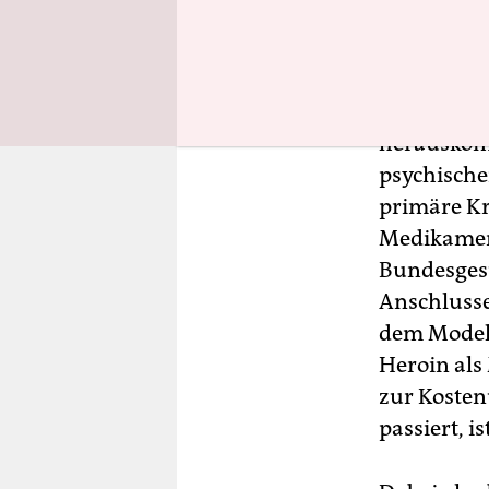
werden Stu
und mit Hi
aufsuchen.
die Frage 
herauskomm
psychische
primäre Kr
Medikament
Bundesgesu
Anschlusse
dem Modell
Heroin als
zur Kosten
passiert, i