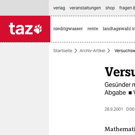
hautnavigation anspringen
hauptinhalt anspringen
footer anspringen
verlag
veranstaltungen
shop
fragen &
niedrigwasser
rente
landtagswahl i

taz zahl ich
taz zahl ich
Startseite
Archiv-Artikel
Versuchsw
themen
Vers
politik
öko
Gesünder m
Abgabe ■ V
gesellschaft
kultur
28.9.2001
0:00
sport
Mathematik