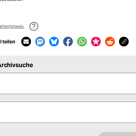
ehlerhinweis
 teilen
Archivsuche
 alle Pflichtfelder (*) aus, um fortfahren zu können.