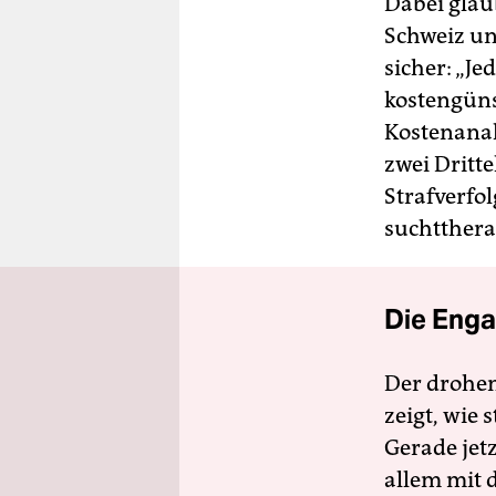
Dabei glau
Schweiz un
sicher: „J
kostengüns
Kostenanal
zwei Dritt
Strafverfo
suchtthera
Die Enga
Der drohe
zeigt, wie
Gerade jet
allem mit d