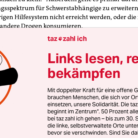
sspektrum für Schwerstabhängige zu erweitern,
igen Hilfesystem nicht erreicht werden, oder die
andere Drogen konsumieren.
taz
zahl ich

ird in Hamburg die größere Gruppe sein. Die
lnehmer, die Methadon erhalten, werden dafür in
Links lesen, r
bulanzen Hamburg GmbH“ kommen, eine Tocht
bekämpfen
iebs Krankenhäuser (LBK). Für die Heroinabgabe
iell gesicherten separaten Standort geben, „den 
Makler und Immobilienunternehmen beauftragt“
Mit doppelter Kraft für eine offene G
brauchen Menschen, die sich vor O
iegmar Eligehausen.
einsetzen, unsere Solidarität. Die ta
beginnt im Zentrum“. 50 Prozent a
e Wahl vorbei ist und die Bekanntgabe eines Stan
bei taz zahl ich gehen – bis zum 30
 wahlkämpferisch auszuschlachten ist, wird es w
die linke, selbstverwaltete Orte unte
bevor sie verschwinden. Sind Sie da
n. Im Februar soll die Behandlung beginnen, a