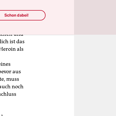
ichtungen
ne
Schon dabei!
aber auch
tudiendauer
lichen und
ch ist das
Heroin als
eines
bevor aus
te, muss
 auch noch
schluss