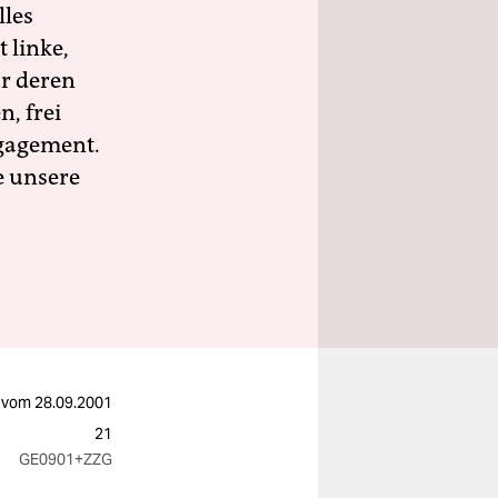
lles
 linke,
ür deren
n, frei
ngagement.
e unsere
vom
28.09.2001
21
GE0901
+ZZG