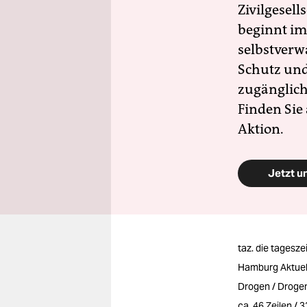
Zivilgesell
beginnt im
selbstverw
Schutz und 
zugänglich
Finden Sie
Aktion.
Jetzt u
taz. die tagesze
Hamburg Aktuel
Drogen / Drogen
ca. 46 Zeilen / 