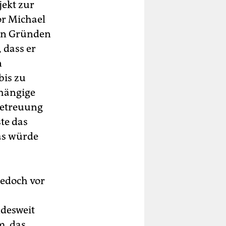
ekt zur
or Michael
hen Gründen
 dass er
n
bis zu
bhängige
Betreuung
te das
as würde
edoch vor
ndesweit
m, das