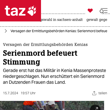

taz zahl ich
hitze
surfen
landtagswahl in sachsen-anhalt
gewalt gegen

taz zahl ich
ka
Versagen der Ermittlungsbehörden Kenias: Serienmord befeuer
taz zahl ich
themen
Versagen der Ermittlungsbehörden Kenias
Serienmord befeuert
politik
Stimmung
öko
Gerade erst hat das Militär in Kenia Massenproteste
niedergeschlagen. Nun erschüttert ein Serienmord
gesellschaft
an Dutzenden Frauen das Land.
kultur
15.7.2024
19:57 Uhr
teilen
sport