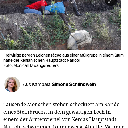
berlin
nord
wahrheit
verlag
verlag
Freiwillige bergen Leichensäcke aus einer Müllgrube in einem Slum
nahe der kenianischen Hauptstadt Nairobi
veranstaltungen
Foto: Monicah Mwangi/reuters
shop
fragen & hilfe
Aus Kampala
Simone Schlindwein
unterstützen
Tausende Menschen stehen schockiert am Rande
abo
eines Steinbruchs. In dem gewaltigen Loch in
genossenschaft
einem der Armenviertel von Kenias Hauptstadt
Nairobi schwimmen tonnenweise Abfälle. Männer