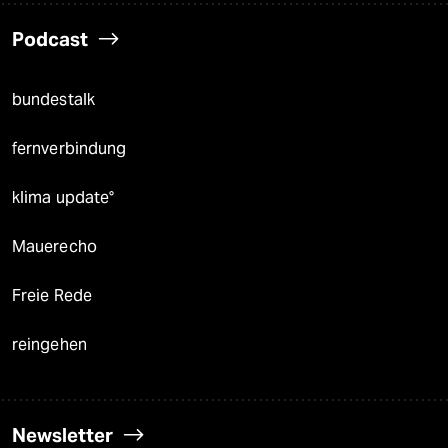
Podcast
bundestalk
fernverbindung
klima update°
Mauerecho
Freie Rede
reingehen
Newsletter