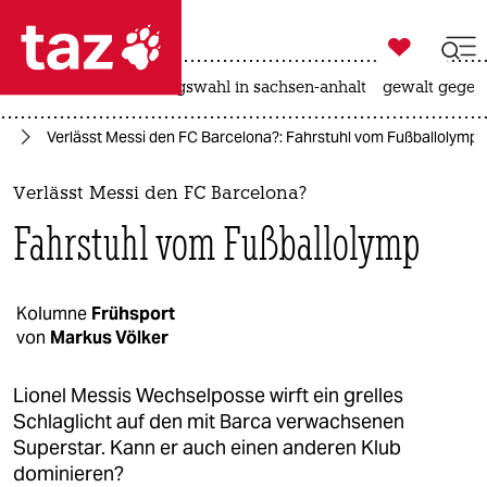

taz zahl ich
hitze
surfen
landtagswahl in sachsen-anhalt
gewalt gegen

taz zahl ich
rt
Verlässt Messi den FC Barcelona?: Fahrstuhl vom Fußballolymp
taz zahl ich
themen
Verlässt Messi den FC Barcelona?
Fahrstuhl vom Fußballolymp
politik
öko
Kolumne
Frühsport
von
Markus Völker
gesellschaft
kultur
Lionel Messis Wechselposse wirft ein grelles
Schlaglicht auf den mit Barca verwachsenen
sport
Superstar. Kann er auch einen anderen Klub
dominieren?