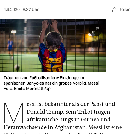
berlin
4.9.2020
8:37 Uhr
teilen
nord
wahrheit
verlag
verlag
veranstaltungen
shop
Träumen von Fußballkarriere: Ein Junge im
spanischen Banyoles hat ein großes Vorbild: Messi
fragen & hilfe
Foto: Emilio Morenatti/ap
M
unterstützen
essi ist bekannter als der Papst und
Donald Trump. Sein Trikot tragen
abo
afrikanische Jungs in Guinea und
genossenschaft
Heranwachsende in Afghanistan.
Messi ist eine