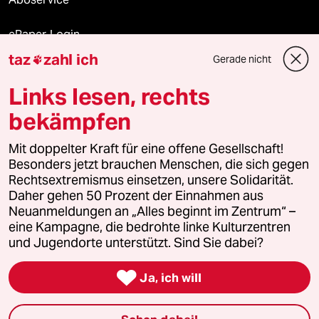
ePaper Login
taz
zahl ich
Gerade nicht

Downloads für Abonnierende
Links lesen, rechts
bekämpfen
© 2026 taz Verlags und Vertriebs GmbH
Mit doppelter Kraft für eine offene Gesellschaft!
Alle Rechte vorbehalten. Bei rechtlichen Fragen oder für Genehmigungen
wenden Sie sich bitte an
lizenzen@taz.de
Besonders jetzt brauchen Menschen, die sich gegen
Rechtsextremismus einsetzen, unsere Solidarität.
Daher gehen 50 Prozent der Einnahmen aus
Feedback
Redaktionsstatut
Kommune-Richtlinien
KI-
Neuanmeldungen an „Alles beginnt im Zentrum“ –
eine Kampagne, die bedrohte linke Kulturzentren
Leitlinie
Informant
Datenschutz
Impressum
AGB
und Jugendorte unterstützt. Sind Sie dabei?
Seitenwende
Einwilligungen widerrufen (Ads)

Ja, ich will