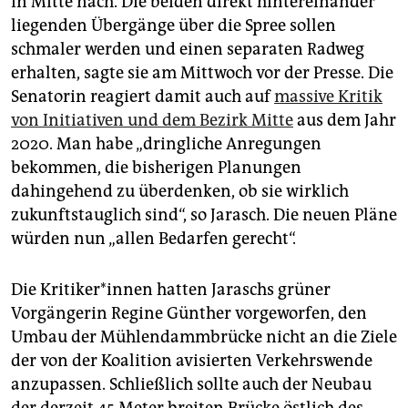
in Mitte nach. Die beiden direkt hintereinander
epaper login
liegenden Übergänge über die Spree sollen
schmaler werden und einen separaten Radweg
erhalten, sagte sie am Mittwoch vor der Presse. Die
Senatorin reagiert damit auch auf
massive Kritik
von Initiativen und dem Bezirk Mitte
aus dem Jahr
2020. Man habe „dringliche Anregungen
bekommen, die bisherigen Planungen
dahingehend zu überdenken, ob sie wirklich
zukunftstauglich sind“, so Jarasch. Die neuen Pläne
würden nun „allen Bedarfen gerecht“.
Die Kri­ti­ke­r*in­nen hatten Jaraschs grüner
Vorgängerin Regine Günther vorgeworfen, den
Umbau der Mühlendammbrücke nicht an die Ziele
der von der Koalition avisierten Verkehrswende
anzupassen. Schließlich sollte auch der Neubau
der derzeit 45 Meter breiten Brücke östlich des