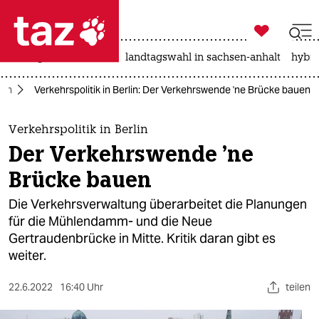

taz zahl ich
niedrigwasser
rente
landtagswahl in sachsen-anhalt
hybri

taz zahl ich
lin
Verkehrspolitik in Berlin: Der Verkehrswende 'ne Brücke bauen
taz zahl ich
themen
Verkehrspolitik in Berlin
Der Verkehrswende 'ne
politik
Brücke bauen
öko
Die Verkehrsverwaltung überarbeitet die Planungen
für die Mühlendamm- und die Neue
gesellschaft
Gertraudenbrücke in Mitte. Kritik daran gibt es
weiter.
kultur
sport
22.6.2022
16:40 Uhr
teilen