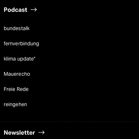
Podcast
bundestalk
fernverbindung
klima update°
Mauerecho
Freie Rede
reingehen
Newsletter