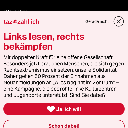
ePaper Login
taz
zahl ich
Gerade nicht

Downloads für Abonnierende
Links lesen, rechts
bekämpfen
© 2026 taz Verlags und Vertriebs GmbH
Alle Rechte vorbehalten. Bei rechtlichen Fragen oder für Genehmigungen
Mit doppelter Kraft für eine offene Gesellschaft!
wenden Sie sich bitte an
lizenzen@taz.de
Besonders jetzt brauchen Menschen, die sich gegen
Rechtsextremismus einsetzen, unsere Solidarität.
Daher gehen 50 Prozent der Einnahmen aus
Feedback
Redaktionsstatut
Kommune-Richtlinien
KI-
Neuanmeldungen an „Alles beginnt im Zentrum“ –
eine Kampagne, die bedrohte linke Kulturzentren
Leitlinie
Informant
Datenschutz
Impressum
AGB
und Jugendorte unterstützt. Sind Sie dabei?
Seitenwende
Einwilligungen widerrufen (Ads)

Ja, ich will
Schon dabei!