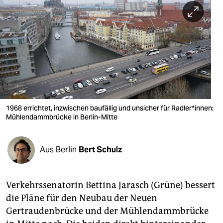
berlin
nord
wahrheit
verlag
verlag
veranstaltungen
1968 errichtet, inzwischen baufällig und unsicher für Radler*innen:
Mühlendammbrücke in Berlin-Mitte
shop
fragen & hilfe
Aus Berlin
Bert Schulz
unterstützen
Verkehrssenatorin Bettina Jarasch (Grüne) bessert
abo
die Pläne für den Neubau der Neuen
genossenschaft
Gertraudenbrücke und der Mühlendammbrücke