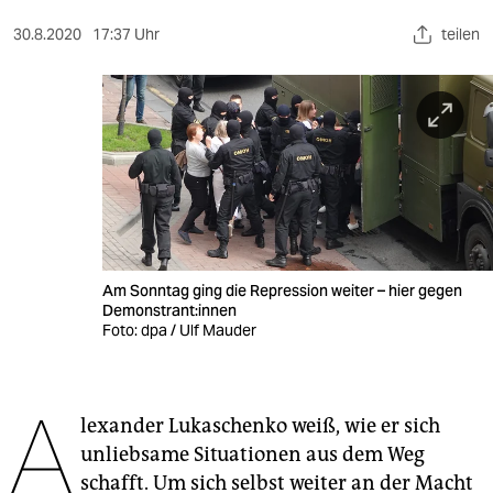
berlin
30.8.2020
17:37 Uhr
teilen
nord
wahrheit
verlag
verlag
veranstaltungen
shop
Am Sonntag ging die Repression weiter – hier gegen
Demonstrant:innen
fragen & hilfe
Foto: dpa / Ulf Mauder
unterstützen
A
abo
lexander Lukaschenko weiß, wie er sich
unliebsame Situationen aus dem Weg
genossenschaft
schafft. Um sich selbst weiter an der Macht