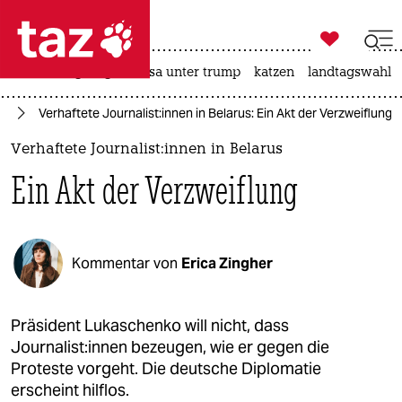

taz zahl ich
hitze
bergsteigen
usa unter trump
katzen
landtagswahl i

taz zahl ich
us
Verhaftete Journalist:innen in Belarus: Ein Akt der Verzweiflung
taz zahl ich
Verhaftete Journalist:innen in Belarus
themen
Ein Akt der Verzweiflung
politik
öko
Kommentar von
Erica Zingher
gesellschaft
kultur
Präsident Lukaschenko will nicht, dass
Journalist:innen bezeugen, wie er gegen die
sport
Proteste vorgeht. Die deutsche Diplomatie
erscheint hilflos.