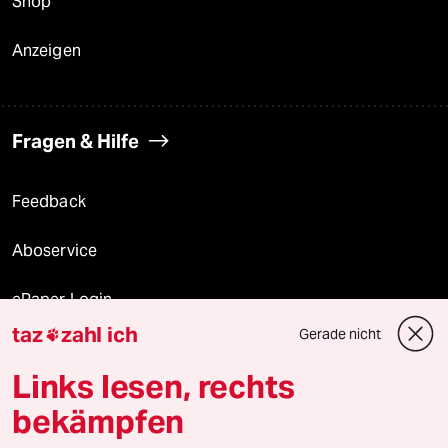
Shop
Anzeigen
Fragen & Hilfe
Feedback
Aboservice
ePaper Login
taz
zahl ich
Gerade nicht

Downloads für Abonnierende
Links lesen, rechts
bekämpfen
© 2026 taz Verlags und Vertriebs GmbH