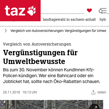

taz zahl ich
niedrigwasser
rente
landtagswahl in sachsen-anhalt
hybri

taz zahl ich
hr
Vergleich von Autoversicherungen: Vergünstigungen für Umwel
taz zahl ich
themen
Vergleich von Autoversicherungen
Vergünstigungen für
politik
Umweltbewusste
öko
Bis zum 30. November können KundInnen Kfz-
Policen kündigen. Wer eine Bahncard oder ein
gesellschaft
Jobticket hat, sollte nach Öko-Rabatten schauen.
kultur
26.11.2018
16:13 Uhr
teilen
sport