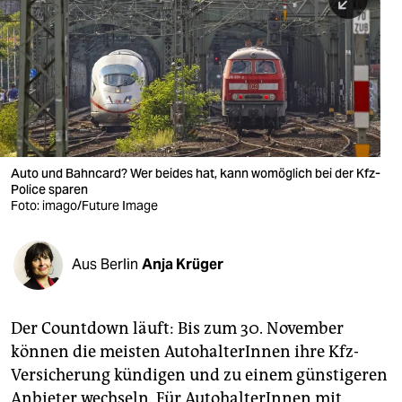
berlin
nord
wahrheit
verlag
verlag
Auto und Bahncard? Wer beides hat, kann womöglich bei der Kfz-
Police sparen
veranstaltungen
Foto: imago/Future Image
shop
fragen & hilfe
Aus Berlin
Anja Krüger
unterstützen
Der Countdown läuft: Bis zum 30. November
abo
können die meisten AutohalterInnen ihre Kfz-
genossenschaft
Versicherung kündigen und zu einem günstigeren
Anbieter wechseln. Für AutohalterInnen mit