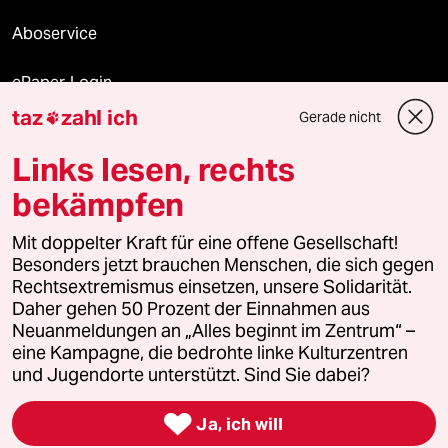
Aboservice
ePaper Login
taz
zahl ich
Gerade nicht

Downloads für Abonnierende
Links lesen, rechts
bekämpfen
© 2026 taz Verlags und Vertriebs GmbH
Alle Rechte vorbehalten. Bei rechtlichen Fragen oder für Genehmigungen
Mit doppelter Kraft für eine offene Gesellschaft!
wenden Sie sich bitte an
lizenzen@taz.de
Besonders jetzt brauchen Menschen, die sich gegen
Rechtsextremismus einsetzen, unsere Solidarität.
Daher gehen 50 Prozent der Einnahmen aus
Feedback
Redaktionsstatut
Kommune-Richtlinien
KI-
Neuanmeldungen an „Alles beginnt im Zentrum“ –
eine Kampagne, die bedrohte linke Kulturzentren
Leitlinie
Informant
Datenschutz
Impressum
AGB
und Jugendorte unterstützt. Sind Sie dabei?
Seitenwende
Einwilligungen widerrufen (Ads)

Ja, ich will