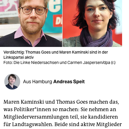
berlin
nord
wahrheit
verlag
verlag
Verdächtig: Thomas Goes und Maren Kaminski sind in der
Linkspartei aktiv
veranstaltungen
Foto: Die Linke Niedersachsen und Carmen Jaspersen/dpa (r.)
shop
Aus Hamburg
Andreas Speit
fragen & hilfe
unterstützen
Maren Kaminski und Thomas Goes machen das,
abo
was Po­li­ti­ke­r*in­nen so machen: Sie nehmen an
Mitgliederversammlungen teil, sie kandidieren
genossenschaft
für Landtagswahlen. Beide sind aktive Mitglieder