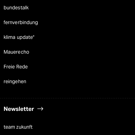
bundestalk
fernverbindung
klima update°
Mauerecho
Freie Rede
reingehen
Newsletter
team zukunft