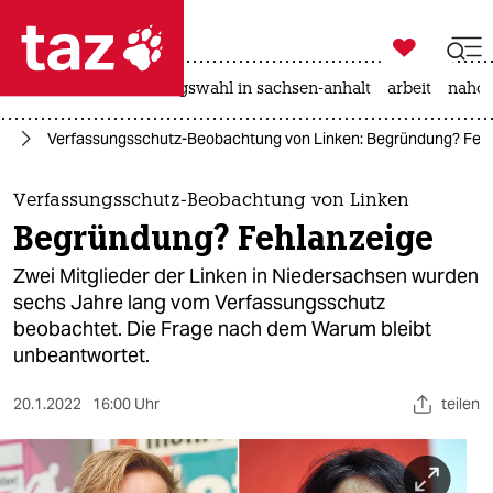

taz zahl ich
hitze
surfen
landtagswahl in sachsen-anhalt
arbeit
nahos

taz zahl ich
rd
Verfassungsschutz-Beobachtung von Linken: Begründung? Feh
taz zahl ich
themen
Verfassungsschutz-Beobachtung von Linken
Begründung? Fehlanzeige
politik
Zwei Mitglieder der Linken in Niedersachsen wurden
öko
sechs Jahre lang vom Verfassungsschutz
beobachtet. Die Frage nach dem Warum bleibt
gesellschaft
unbeantwortet.
kultur
20.1.2022
16:00 Uhr
teilen
sport