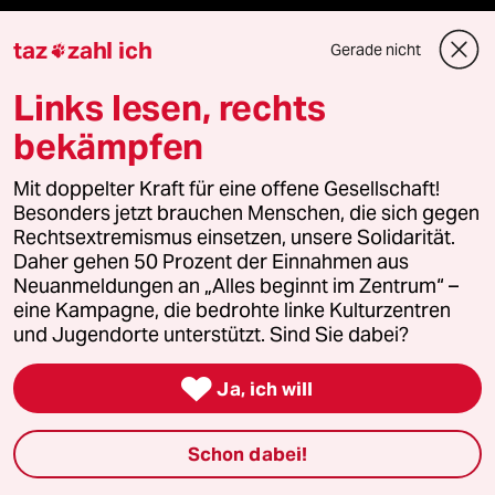
ePaper Login
taz
zahl ich
Gerade nicht

Downloads für Abonnierende
Links lesen, rechts
bekämpfen
© 2026 taz Verlags und Vertriebs GmbH
Mit doppelter Kraft für eine offene Gesellschaft!
Alle Rechte vorbehalten. Bei rechtlichen Fragen oder für Genehmigungen
Besonders jetzt brauchen Menschen, die sich gegen
wenden Sie sich bitte an
lizenzen@taz.de
Rechtsextremismus einsetzen, unsere Solidarität.
Daher gehen 50 Prozent der Einnahmen aus
Feedback
Redaktionsstatut
Kommune-Richtlinien
KI-
Neuanmeldungen an „Alles beginnt im Zentrum“ –
eine Kampagne, die bedrohte linke Kulturzentren
und Jugendorte unterstützt. Sind Sie dabei?
Leitlinie
Informant
Datenschutz
Impressum
AGB

Ja, ich will
Seitenwende
Einwilligungen widerrufen (Ads)
Schon dabei!