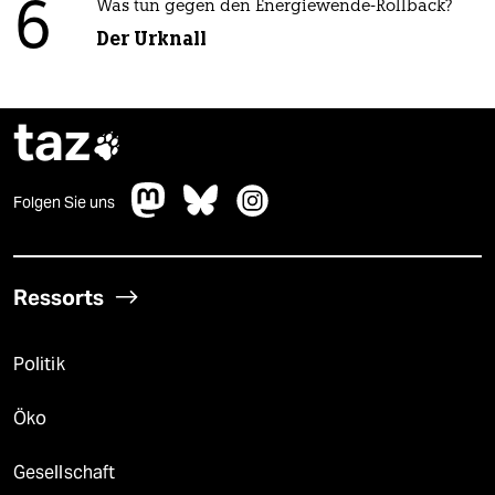
6
Was tun gegen den Energiewende-Rollback?
Der Urknall
taz

Folgen Sie uns
Ressorts
Politik
Öko
Gesellschaft