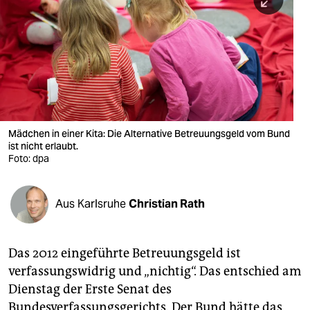
berlin
nord
wahrheit
verlag
verlag
Mädchen in einer Kita: Die Alternative Betreuungsgeld vom Bund
ist nicht erlaubt.
veranstaltungen
Foto: dpa
shop
fragen & hilfe
Aus Karlsruhe
Christian Rath
unterstützen
Das 2012 eingeführte Betreuungsgeld ist
abo
verfassungswidrig und „nichtig“. Das entschied am
genossenschaft
Dienstag der Erste Senat des
Bundesverfassungsgerichts. Der Bund hätte das