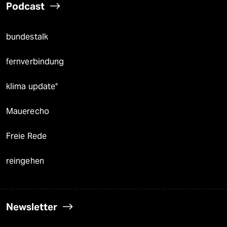
Podcast
bundestalk
fernverbindung
klima update°
Mauerecho
Freie Rede
reingehen
Newsletter