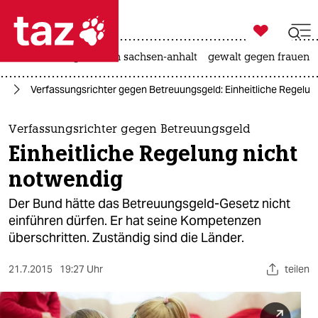

taz zahl ich
hitze
landtagswahl in sachsen-anhalt
gewalt gegen frauen

taz zahl ich
nd
Verfassungsrichter gegen Betreuungsgeld: Einheitliche Regelun
taz zahl ich
themen
Verfassungsrichter gegen Betreuungsgeld
Einheitliche Regelung nicht
politik
notwendig
öko
Der Bund hätte das Betreuungsgeld-Gesetz nicht
einführen dürfen. Er hat seine Kompetenzen
gesellschaft
überschritten. Zuständig sind die Länder.
kultur
21.7.2015
19:27 Uhr
teilen
sport