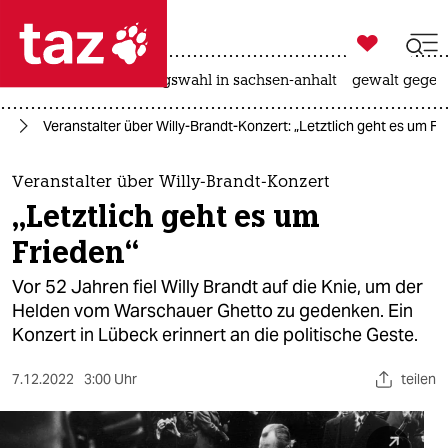

taz zahl ich
hitze
surfen
landtagswahl in sachsen-anhalt
gewalt gegen

taz zahl ich
ur
Veranstalter über Willy-Brandt-Konzert: „Letztlich geht es um Fr
taz zahl ich
themen
Veranstalter über Willy-Brandt-Konzert
„Letztlich geht es um
politik
Frieden“
öko
Vor 52 Jahren fiel Willy Brandt auf die Knie, um der
Helden vom Warschauer Ghetto zu gedenken. Ein
gesellschaft
Konzert in Lübeck erinnert an die politische Geste.
kultur
7.12.2022
3:00 Uhr
teilen
sport