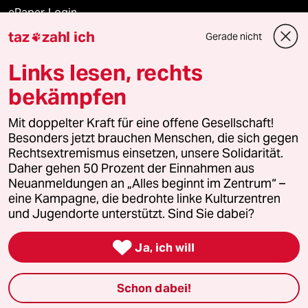
ePaper Login
taz
zahl ich
Gerade nicht

Downloads für Abonnierende
Links lesen, rechts
bekämpfen
© 2026 taz Verlags und Vertriebs GmbH
Mit doppelter Kraft für eine offene Gesellschaft!
Alle Rechte vorbehalten. Bei rechtlichen Fragen oder für Genehmigungen
wenden Sie sich bitte an
lizenzen@taz.de
Besonders jetzt brauchen Menschen, die sich gegen
Rechtsextremismus einsetzen, unsere Solidarität.
Daher gehen 50 Prozent der Einnahmen aus
Feedback
Redaktionsstatut
Kommune-Richtlinien
KI-
Neuanmeldungen an „Alles beginnt im Zentrum“ –
eine Kampagne, die bedrohte linke Kulturzentren
Leitlinie
Informant
Datenschutz
Impressum
AGB
und Jugendorte unterstützt. Sind Sie dabei?
Seitenwende
Einwilligungen widerrufen (Ads)

Ja, ich will
Schon dabei!