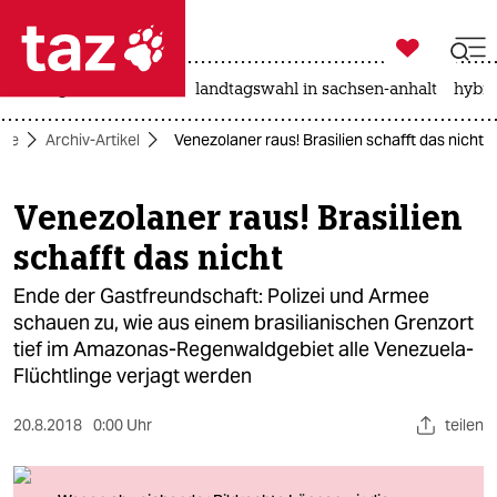

taz zahl ich
niedrigwasser
rente
landtagswahl in sachsen-anhalt
hybri

taz zahl ich
ite
Archiv-Artikel
Venezolaner raus! Brasilien schafft das nicht
taz zahl ich
themen
Venezolaner raus! Brasilien
schafft das nicht
politik
Ende der Gastfreundschaft: Polizei und Armee
öko
schauen zu, wie aus einem brasilianischen Grenzort
tief im Amazonas-Regenwaldgebiet alle Venezuela-
gesellschaft
Flüchtlinge verjagt werden
kultur
20.8.2018
0:00 Uhr
teilen
sport