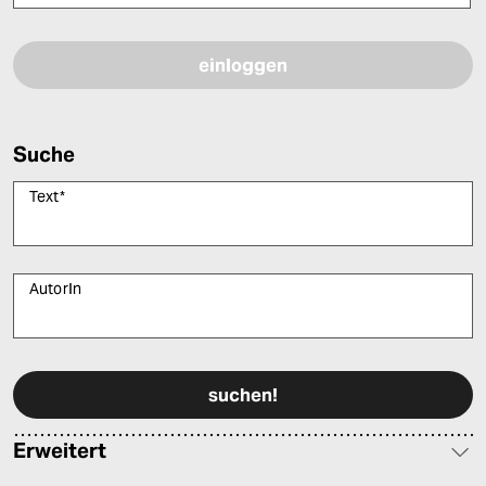
Bitte füllen Sie alle Pflichtfelder (*) aus, um fortfahren zu können.
Suche
Text
*
AutorIn
Bitte füllen Sie alle Pflichtfelder (*) aus, um fortfahren zu können.
Erweitert