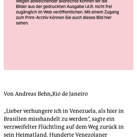
berlin
nord
wahrheit
verlag
Venezolaner überqueren in die Grenze nach Pacaraima in Brasilien,
verlag
März 2018. Jetzt sind sie nicht mehr willkommen und laufen in die
Gegenrichtung
veranstaltungen
Foto: Eraldo Peres/ap
shop
fragen & hilfe
Von
Andreas Behn
,
Rio de Janeiro
unterstützen
„Lieber verhungere ich in Venezuela, als hier in
abo
Brasilien misshandelt zu werden“, sagte ein
genossenschaft
verzweifelter Flüchtling auf dem Weg zurück in
sein Heimatland. Hunderte Venezolaner