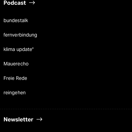
Podcast
bundestalk
fernverbindung
klima update°
Mauerecho
Freie Rede
reingehen
Newsletter