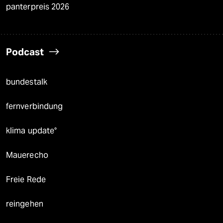
panterpreis 2026
Podcast
bundestalk
fernverbindung
klima update°
Mauerecho
Freie Rede
reingehen