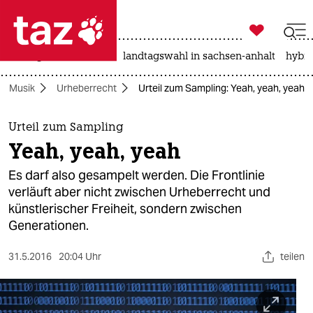

taz zahl ich
niedrigwasser
rente
landtagswahl in sachsen-anhalt
hybri

taz zahl ich
Musik
Urheberrecht
Urteil zum Sampling: Yeah, yeah, yeah
taz zahl ich
themen
Urteil zum Sampling
Yeah, yeah, yeah
politik
Es darf also gesampelt werden. Die Frontlinie
öko
verläuft aber nicht zwischen Urheberrecht und
künstlerischer Freiheit, sondern zwischen
gesellschaft
Generationen.
kultur
31.5.2016
20:04 Uhr
teilen
sport