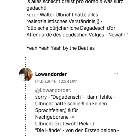
Is alles schlicht dreist pro domo & was kurz
gedacht!
kurz - Walter Ulbricht hätte alles
realsozialistisches Verständnis;() -
"dübische bürjcherliche Degadesch d'dr
Affengarde des deudschen Volges - Newahr!"
Yeah Yeah Yeah by the Beatles
Lowandorder
01.06.2016
,
12:28 Uhr
@Lowandorder:
sorry - "Degadensch" - klar n fehlte -
Ulbricht hatte schließlich keinen
Sprachfehler;) & für
Nachgeborene ->
Ulbricht Grotewohl Piek -;)
"Die Hände" - von den Ersten beiden -