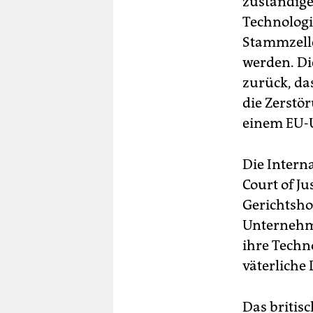
zuständige
Technologi
Stammzelle
werden. D
zurück, da
die Zerst
einem EU-U
Die Intern
Court of J
Gerichtsho
Unternehme
ihre Techno
väterliche
Das britis