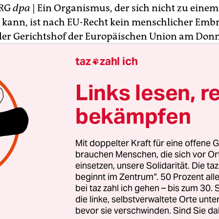
RG
dpa
| Ein Organismus, der sich nicht zu ein
 kann, ist nach EU-Recht kein menschlicher Embr
der Gerichtshof der Europäischen Union am Donn
il zur Patentierbarkeit biotechnologischer Erfin
taz
zahl ich

twicklung von neuen Therapieverfahren für schw
n wie Parkinson spezialisiertes Unternehmen k
Links lesen, r
theoretisch eine neue Technologie zur Herstellu
n schützen lassen.
bekämpfen
alt Cruz Villalón hat in seinen Schlussanträgen
Mit doppelter Kraft für eine offene G
gewiesen, dass der EU-weite Ausschluss menschl
brauchen Menschen, die sich vor O
von der Patentierbarkeit nur ein Mindestverbot 
einsetzen, unsere Solidarität. Die ta
beginnt im Zentrum“. 50 Prozent a
Mitgliedstaaten gestattet, das Patentierungsverbo
bei taz zahl ich gehen – bis zum 30
 oder moralischen Erwägungen auf andere Orga
die linke, selbstverwaltete Orte unte
en.
bevor sie verschwinden. Sind Sie da