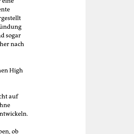
 eine
ente
gestellt
gründung
nd sogar
her nach
chen High
cht auf
ohne
entwickeln.
ben, ob