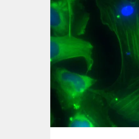
berlin
nord
wahrheit
verlag
verlag
veranstaltungen
shop
fragen & hilfe
unterstützen
abo
genossenschaft