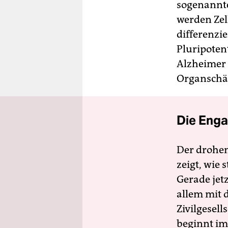
sogenannte
werden Zel
differenzi
Pluripoten
Alzheimer 
Organschäd
Die Enga
Der drohe
zeigt, wie
Gerade jet
allem mit d
Zivilgesell
beginnt im