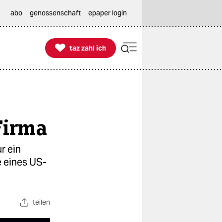
abo
genossenschaft
epaper login

taz zahl ich
taz zahl ich
Firma
r ein
e eines US-
teilen