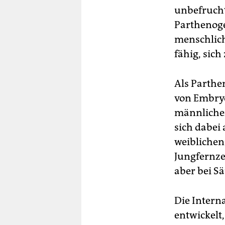
unbefrucht
Parthenoge
menschlich
fähig, sic
Als Parthe
von Embryo
männliche
sich dabei 
weiblichen
Jungfernze
aber bei S
Die Intern
entwickelt