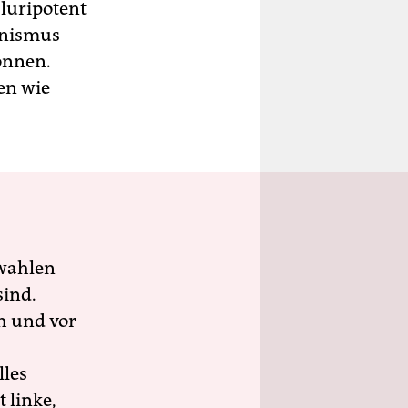
luripotent
anismus
önnen.
en wie
wahlen
sind.
h und vor
lles
 linke,