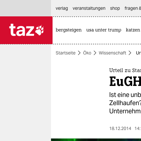
hautnavigation anspringen
hauptinhalt anspringen
footer anspringen
verlag
veranstaltungen
shop
fragen &
bergsteigen
usa unter trump
katzen

taz zahl ich
taz zahl ich
Startseite
Öko
Wissenschaft
Ur
themen
politik
Urteil zu S
EuGH 
öko
Ist eine un
gesellschaft
Zellhaufen
Unternehm
kultur
sport
18.12.2014
14: