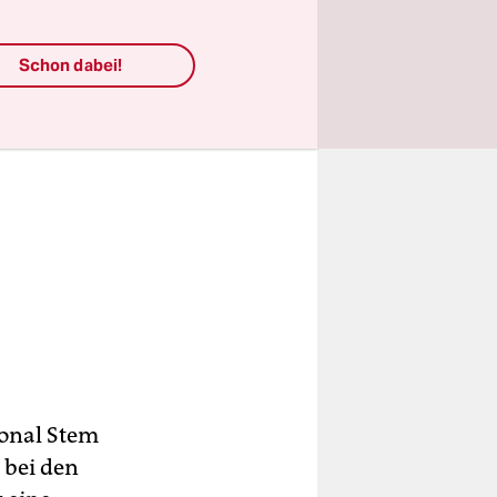
Schon dabei!
ional Stem
 bei den