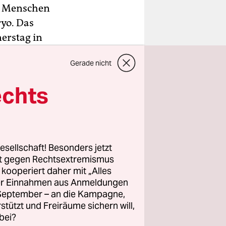
em Menschen
yo. Das
erstag in
dungen. Ein
Gerade nicht
ere
ann damit
echts
ng von
 aber
esellschaft! Besonders jetzt
icher
rt gegen Rechtsextremismus
darstelle.
z kooperiert daher mit „Alles
ller Einnahmen aus Anmeldungen
t aus
. September – an die Kampagne,
nismen
rstützt und Freiräume sichern will,
bei?