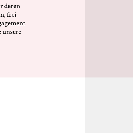
ür deren
n, frei
ngagement.
e unsere