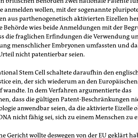
n britischen Behörden zwei nationale Patente für
e anmelden wollen, mit der sogenannte pluripot
n aus parthenogenetisch aktivierten Eizellen her
ie Behörde wies beide Anmeldungen mit der Be
ss die fraglichen Erfindungen die Verwendung u
örung menschlicher Embryonen umfassten und da
rteil nicht patentierbar seien.
ational Stem Cell schaltete daraufhin den englis
ustice ein, der sich wiederum an den Europäischen
f wandte. In dem Verfahren argumentierte das
n, dass die gültigen Patent-Beschränkungen ni
logie anwendbar seien, da die aktivierte Eizelle 
 DNA nicht fähig sei, sich zu einem Menschen zu 
che Gericht wollte deswegen von der EU geklärt ha