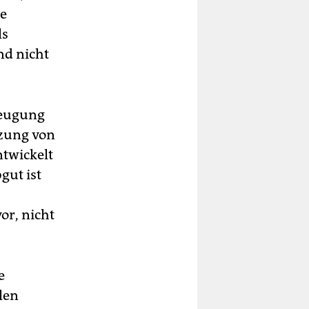
te
ls
nd nicht
zeugung
lzung von
twickelt
gut ist
or, nicht
e
len