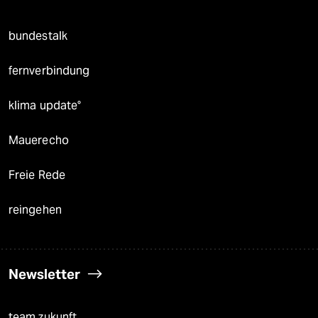
bundestalk
fernverbindung
klima update°
Mauerecho
Freie Rede
reingehen
Newsletter
team zukunft