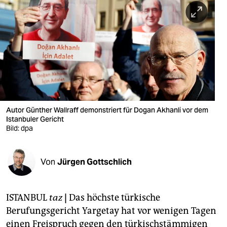
berlin
nord
wahrheit
verlag
verlag
veranstaltungen
Autor Günther Wallraff demonstriert für Dogan Akhanli vor dem
Istanbuler Gericht
shop
Bild: dpa
fragen & hilfe
Von
Jürgen Gottschlich
unterstützen
abo
ISTANBUL
taz
|
Das höchste türkische
genossenschaft
Berufungsgericht Yargetay hat vor wenigen Tagen
einen Freispruch gegen den türkischstämmigen