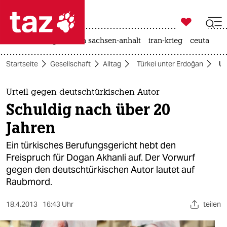

taz zahl ich
hitze
landtagswahl in sachsen-anhalt
iran-krieg
ceuta

taz zahl ich
Startseite
Gesellschaft
Alltag
Türkei unter Erdoğan
Ur
taz zahl ich
themen
Urteil gegen deutschtürkischen Autor
Schuldig nach über 20
politik
Jahren
öko
Ein türkisches Berufungsgericht hebt den
Freispruch für Dogan Akhanli auf. Der Vorwurf
gesellschaft
gegen den deutschtürkischen Autor lautet auf
Raubmord.
kultur
sport
18.4.2013
16:43 Uhr
teilen