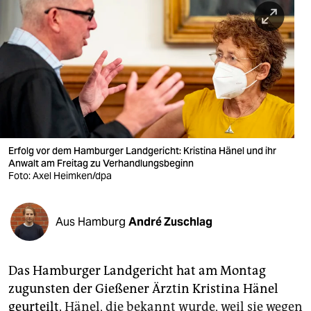
berlin
nord
wahrheit
verlag
verlag
veranstaltungen
Erfolg vor dem Hamburger Landgericht: Kristina Hänel und ihr
Anwalt am Freitag zu Verhandlungsbeginn
shop
Foto: Axel Heimken/dpa
fragen & hilfe
Aus Hamburg
André Zuschlag
unterstützen
abo
Das Hamburger Landgericht hat am Montag
genossenschaft
zugunsten der Gießener Ärztin Kristina Hänel
geurteilt.
Hänel, die bekannt wurde, weil sie wegen