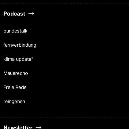
Podcast
bundestalk
fernverbindung
klima update°
Mauerecho
Freie Rede
reingehen
Newsletter