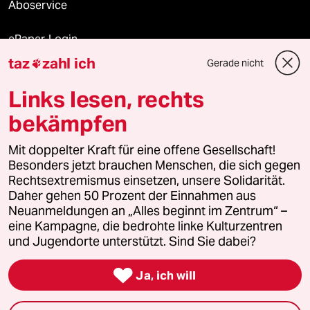
Aboservice
ePaper Login
taz
zahl ich
Gerade nicht

Downloads für Abonnierende
Links lesen, rechts
bekämpfen
© 2026 taz Verlags und Vertriebs GmbH
Mit doppelter Kraft für eine offene Gesellschaft!
Alle Rechte vorbehalten. Bei rechtlichen Fragen oder für Genehmigungen
wenden Sie sich bitte an
lizenzen@taz.de
Besonders jetzt brauchen Menschen, die sich gegen
Rechtsextremismus einsetzen, unsere Solidarität.
Daher gehen 50 Prozent der Einnahmen aus
Feedback
Redaktionsstatut
Kommune-Richtlinien
KI-
Neuanmeldungen an „Alles beginnt im Zentrum“ –
eine Kampagne, die bedrohte linke Kulturzentren
Leitlinie
Informant
Datenschutz
Impressum
AGB
und Jugendorte unterstützt. Sind Sie dabei?
Seitenwende
Einwilligungen widerrufen (Ads)

Ja, ich will