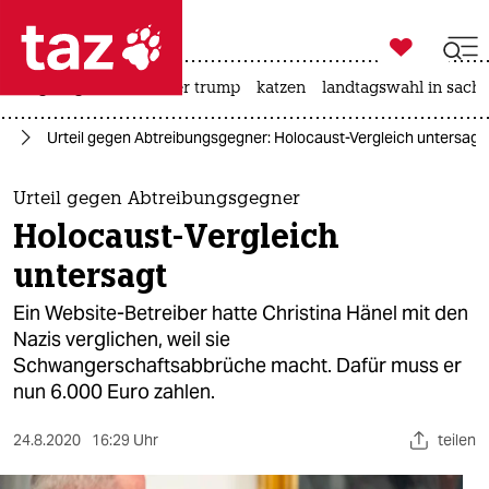

taz zahl ich
bergsteigen
usa unter trump
katzen
landtagswahl in sachs

taz zahl ich
9a
Urteil gegen Abtreibungsgegner: Holocaust-Vergleich untersagt
taz zahl ich
themen
Urteil gegen Abtreibungsgegner
Holocaust-Vergleich
politik
untersagt
öko
Ein Website-Betreiber hatte Christina Hänel mit den
Nazis verglichen, weil sie
gesellschaft
Schwangerschaftsabbrüche macht. Dafür muss er
nun 6.000 Euro zahlen.
kultur
sport
24.8.2020
16:29 Uhr
teilen