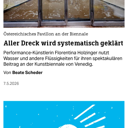
berlin
nord
wahrheit
Östereichisches Pavillon an der Biennale
verlag
Aller Dreck wird systematisch geklärt
verlag
Performance-Künstlerin Florentina Holzinger nutzt
Wasser und andere Flüssigkeiten für ihren spektakulären
veranstaltungen
Beitrag an der Kunstbiennale von Venedig.
shop
Von
Beate Scheder
fragen & hilfe
7.5.2026
unterstützen
abo
genossenschaft