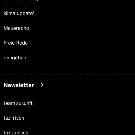
klima update°
Mauerecho
Freie Rede
reingehen
Newsletter
team zukunft
taz frisch
taz zahl ich