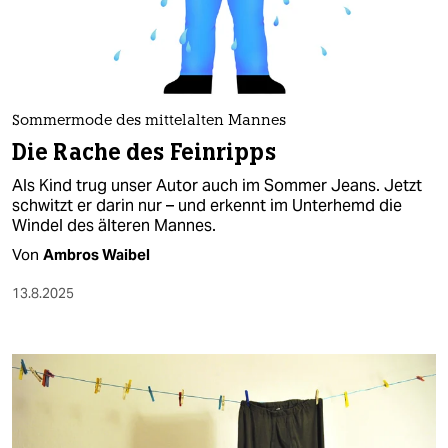
berlin
nord
wahrheit
Sommermode des mittelalten Mannes
verlag
Die Rache des Feinripps
verlag
Als Kind trug unser Autor auch im Sommer Jeans. Jetzt
schwitzt er darin nur – und erkennt im Unterhemd die
veranstaltungen
Windel des älteren Mannes.
shop
Von
Ambros Waibel
fragen & hilfe
13.8.2025
unterstützen
abo
genossenschaft