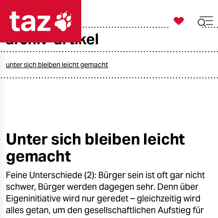

taz zahl ich
archiv-artikel

taz zahl ich
taz zahl ich
unter sich bleiben leicht gemacht
themen
politik
öko
Unter sich bleiben leicht
gemacht
gesellschaft
Feine Unterschiede (2): Bürger sein ist oft gar nicht
kultur
schwer, Bürger werden dagegen sehr. Denn über
sport
Eigeninitiative wird nur geredet – gleichzeitig wird
alles getan, um den gesellschaftlichen Aufstieg für