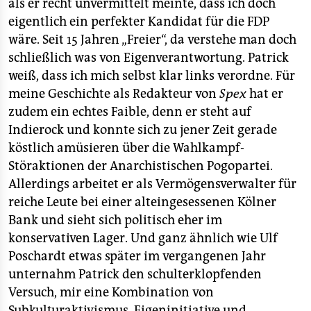
epaper login
als er recht unvermittelt meinte, dass ich doch
eigentlich ein perfekter Kandidat für die FDP
wäre. Seit 15 Jahren „Freier“, da verstehe man doch
schließlich was von Eigenverantwortung. Patrick
weiß, dass ich mich selbst klar links verordne. Für
meine Geschichte als Redakteur von
Spex
hat er
zudem ein echtes Faible, denn er steht auf
Indierock und konnte sich zu jener Zeit gerade
köstlich amüsieren über die Wahlkampf-
Störaktionen der Anarchistischen Pogopartei.
Allerdings arbeitet er als Vermögensverwalter für
reiche Leute bei einer alteingesessenen Kölner
Bank und sieht sich politisch eher im
konservativen Lager. Und ganz ähnlich wie Ulf
Poschardt etwas später im vergangenen Jahr
unternahm Patrick den schulterklopfenden
Versuch, mir eine Kombination von
Subkulturaktivismus, Eigeninitiative und