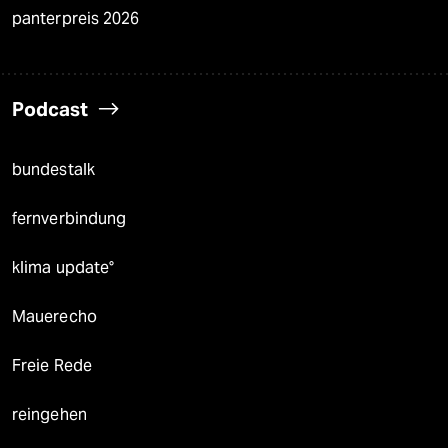
panterpreis 2026
Podcast
bundestalk
fernverbindung
klima update°
Mauerecho
Freie Rede
reingehen