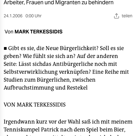
berlin
Arbeiter, Frauen und Migranten zu behindern
nord
24.1.2006
0:00 Uhr
teilen
wahrheit
Von
MARK TERKESSIDIS
verlag
■ Gibt es sie, die Neue Bürgerlichkeit? Soll es sie
verlag
geben? Wie fühlt sie sich an? Auf der anderen
Seite: Lässt sichdas Antibürgerliche noch mit
veranstaltungen
Selbstverwirklichung verknüpfen? Eine Reihe mit
shop
Studien zum Bürgerlichen, zwischen
Aufbruchstimmung und Restekel
fragen & hilfe
unterstützen
VON
MARK TERKESSIDIS
abo
Irgendwann kurz vor der Wahl saß ich mit meinem
genossenschaft
Tenniskumpel Patrick nach dem Spiel beim Bier,