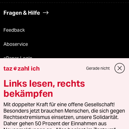
Fragen & Hilfe
Feedback
Aboservice
ePaper Login
taz
zahl ich
Gerade nicht

Downloads für Abonnierende
Links lesen, rechts
bekämpfen
© 2026 taz Verlags und Vertriebs GmbH
Alle Rechte vorbehalten. Bei rechtlichen Fragen oder für Genehmigungen
Mit doppelter Kraft für eine offene Gesellschaft!
wenden Sie sich bitte an
lizenzen@taz.de
Besonders jetzt brauchen Menschen, die sich gegen
Rechtsextremismus einsetzen, unsere Solidarität.
Daher gehen 50 Prozent der Einnahmen aus
Feedback
Redaktionsstatut
Kommune-Richtlinien
KI-