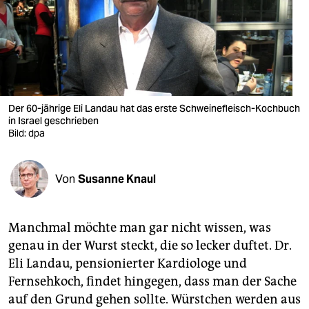
berlin
nord
wahrheit
verlag
Der 60-jährige Eli Landau hat das erste Schweinefleisch-Kochbuch
verlag
in Israel geschrieben
Bild: dpa
veranstaltungen
shop
Von
Susanne Knaul
fragen & hilfe
Manchmal möchte man gar nicht wissen, was
unterstützen
genau in der Wurst steckt, die so lecker duftet. Dr.
abo
Eli Landau, pensionierter Kardiologe und
Fernsehkoch, findet hingegen, dass man der Sache
genossenschaft
auf den Grund gehen sollte. Würstchen werden aus