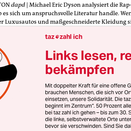
TON
dapd
| Michael Eric Dyson analysiert die Rap
ob es sich um anspruchsvolle Literatur handle. We
r Luxusautos und maßgeschneiderte Kleidung s
 Erfolgen prahlt, dann mag das für griffige Reime
taz
zahl ich

t darin aber auch prägnante soziale Kommentare
sor, Schriftsteller sowie Radio- und Fernsehmoder
Links lesen, r
hingtoner Georgetown-Universität gerade ein seh
er Jay-Z und dessen Karriere angeboten hat.
bekämpfen
oziologie des Hip Hop: Jay-Z" ist vielleicht unge
Mit doppelter Kraft für eine offene G
itischen Hochschule, die vor allem von Weißen be
brauchen Menschen, die sich vor O
en Absolventen der frühere US-Präsident Bill Clin
einsetzen, unsere Solidarität. Die ta
beginnt im Zentrum“. 50 Prozent a
bei taz zahl ich gehen – bis zum 30
die linke, selbstverwaltete Orte unte
bevor sie verschwinden. Sind Sie da