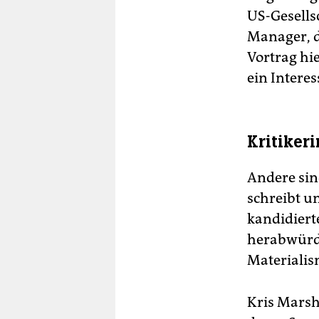
US-Gesells
Manager, d
Vortrag hie
ein Intere
Kritiker
Andere sin
schreibt u
kandidierte
herabwürdi
Materialis
Kris Marsh