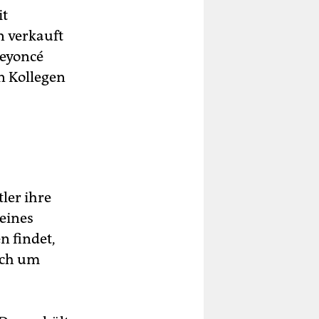
it
n verkauft
Beyoncé
n Kollegen
ler ihre
 eines
n findet,
ich um