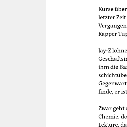
Kurse über
letzter Zei
Vergangenh
Rapper Tu
Jay-Z lohn
Geschäftsi
ihm die Ba
schichtübe
Gegenwarts
finde, er i
Zwar geht 
Chemie, do
Lektüre, d