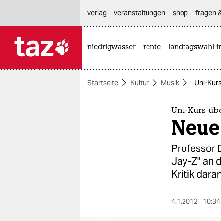
hautnavigation anspringen
hauptinhalt anspringen
footer anspringen
verlag
veranstaltungen
shop
fragen &
niedrigwasser
rente
landtagswahl i

taz zahl ich
taz zahl ich
Startseite
Kultur
Musik
Uni-Kur
themen
politik
Uni-Kurs üb
Neue
öko
Professor D
gesellschaft
Jay-Z" an 
Kritik dara
kultur
sport
4.1.2012
10:34