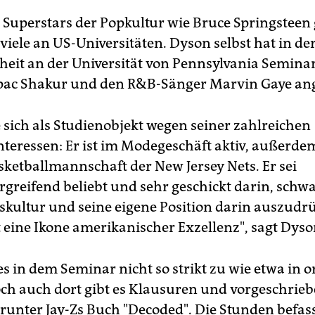
 Superstars der Popkultur wie Bruce Springsteen 
t viele an US-Universitäten. Dyson selbst hat in de
eit an der Universität von Pennsylvania Semina
pac Shakur und den R&B-Sänger Marvin Gaye an
e sich als Studienobjekt wegen seiner zahlreichen
nteressen: Er ist im Modegeschäft aktiv, außerde
sketballmannschaft der New Jersey Nets. Er sei
rgreifend beliebt und sehr geschickt darin, schw
kultur und seine eigene Position darin auszudrü
st eine Ikone amerikanischer Exzellenz", sagt Dyso
es in dem Seminar nicht so strikt zu wie etwa in 
ch auch dort gibt es Klausuren und vorgeschrie
arunter Jay-Zs Buch "Decoded". Die Stunden befas