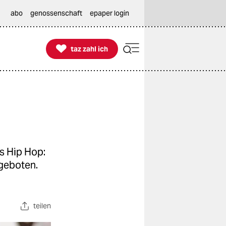
abo
genossenschaft
epaper login

taz zahl ich
taz zahl ich
s Hip Hop:
geboten.
teilen