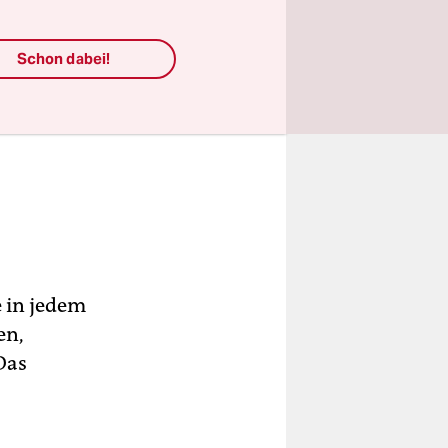
Schon dabei!
 in jedem
en,
Das