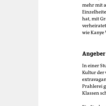
mehr mit a
Einzelheite
hat, mit G
verheirate
wie Kanye 
Angeber 
In einer S
Kultur der 
extravagant
Prahlerei 
Klassen sc