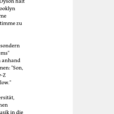
 Dyson hält
rooklyn
eme
Stimme zu
, sondern
ems"
en anhand
men: "Son,
y-Z
low."
rsität,
enen
sik in die