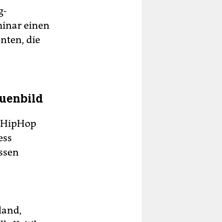
g-
minar einen
nten, die
auenbild
a HipHop
ess
essen
land,