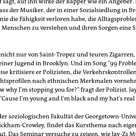
t sagt, auf ihn wirke der Rapper wie ein Angeber.
ass der Musiker, der in einer Sozialsiedlung in B
nie die Fähigkeit verloren habe, die Alltagsprobl
 Menschen zu verstehen und ihren Sorgen eine 
r nicht nur von Saint-Tropez und teuren Zigarren
einer Jugend in Brooklyn. Und im Song "99 Probl
ise kritisiere er Polizisten, die Verkehrskontroll
htsprofilen nach ethnischen Merkmalen vorneh
 why I'm stopping you for?" fragt der Polizist. Ja
"Cause I'm young and I'm black and my hat's real 
der soziologischen Fakultät der Georgetown-Unive
ckham-Crowley, findet das Kursthema nach eig
t. Das Seminar versuche zu zeigen, wie Jay-Zs Mu