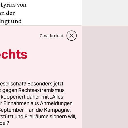
-Lyrics von
nn der
ingt und
 taugen,
Gerade nicht
. Dyson ist
ator, der
echts
r beliebtes
wöhnlich an
esellschaft! Besonders jetzt
sucht wird
rt gegen Rechtsextremismus
ton zählt.
z kooperiert daher mit „Alles
ller Einnahmen aus Anmeldungen
. September – an die Kampagne,
rstützt und Freiräume sichern will,
bei?