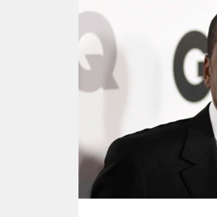
berlin
nord
wahrheit
verlag
verlag
veranstaltungen
shop
fragen & hilfe
unterstützen
abo
genossenschaft