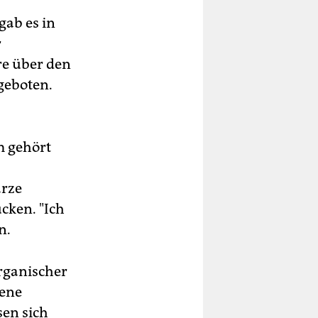
gab es in
r
re über den
geboten.
m gehört
arze
cken. "Ich
n.
organischer
bene
sen sich