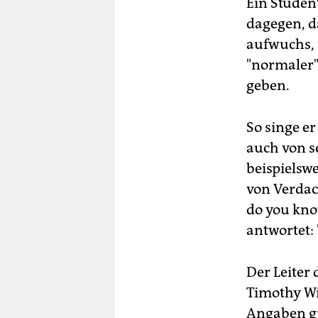
Ein Studen
dagegen, d
aufwuchs, 
"normaler"
geben.
So singe e
auch von s
beispielswe
von Verdac
do you know
antwortet: 
Der Leiter 
Timothy Wi
Angaben gu