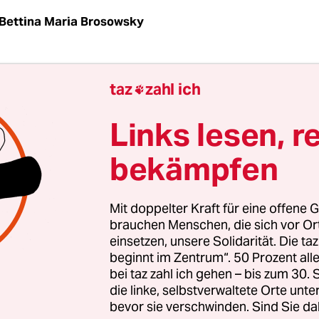
Bettina Maria Brosowsky
R
taz
| Die Fotografien liegen in langen Papierba
taz
zahl ich

 Wolkenkratzer oder Wüsten sind darauf zu seh
immer. Der Kunstverein Langenhagen zeigt die B
Links lesen, r
 durch Amerika. Das multidisziplinäre Berliner T
bekämpfen
lerin Felicitas Hoppe, die Fotografin Jana Müller 
tler Alexej Meschtschanow bereiste rund 10.000
ochen – die Grand Tour.
Mit doppelter Kraft für eine offene G
brauchen Menschen, die sich vor O
einsetzen, unsere Solidarität. Die ta
e Reisen durch die USA haben unter europäisc
beginnt im Zentrum“. 50 Prozent a
lange Tradition. Der Schweizer Fotograf Robert F
bei taz zahl ich gehen – bis zum 30
mit einen alten Auto durch gut 48 Bundesstaaten,
die linke, selbstverwaltete Orte unte
bevor sie verschwinden. Sind Sie da
 28.000 Fotos, von denen er 83 zu seinem Buch „