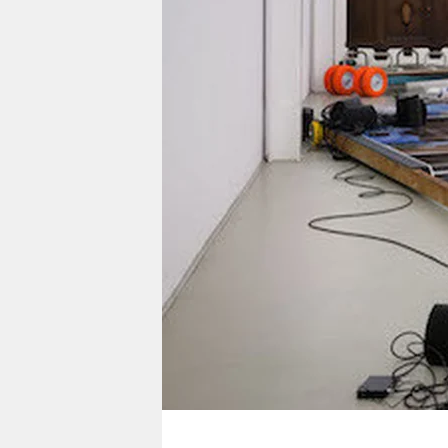
berlin
nord
wahrheit
verlag
verlag
veranstaltungen
shop
fragen & hilfe
unterstützen
abo
genossenschaft