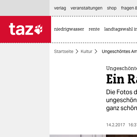
hautnavigation anspringen
hauptinhalt anspringen
footer anspringen
verlag
veranstaltungen
shop
fragen &
niedrigwasser
rente
landtagswahl i

taz zahl ich
taz zahl ich
Startseite
Kultur
Ungeschöntes Ame
themen
politik
Ungeschönt
Ein R
öko
Die Fotos d
gesellschaft
ungeschönte
ganz schö
kultur
sport
14.2.2017
16:3