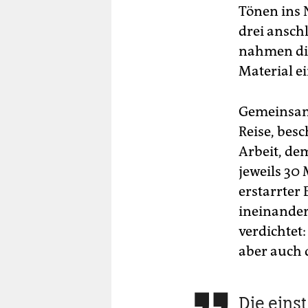
Tönen ins N
drei ansch
nahmen die
Material e
Gemeinsam 
Reise, bes
Arbeit, de
jeweils 30 
erstarrter
ineinander
verdichtet
aber auch 
Die eins