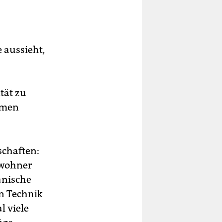
 aussieht,
tät zu
hmen
schaften:
nwohner
anische
on Technik
l viele