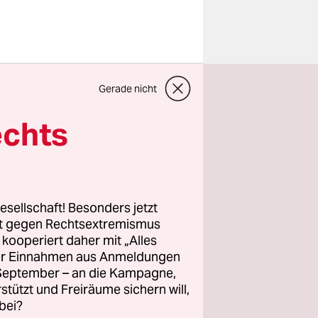
hnen auf
Gerade nicht
en, Palmen
ilder einer
echts
rio um die
und den
 Meilen in
esellschaft! Besonders jetzt
rt gegen Rechtsextremismus
z kooperiert daher mit „Alles
hen
ller Einnahmen aus Anmeldungen
rank etwa
. September – an die Kampagne,
 machte in
rstützt und Freiräume sichern will,
bei?
Die