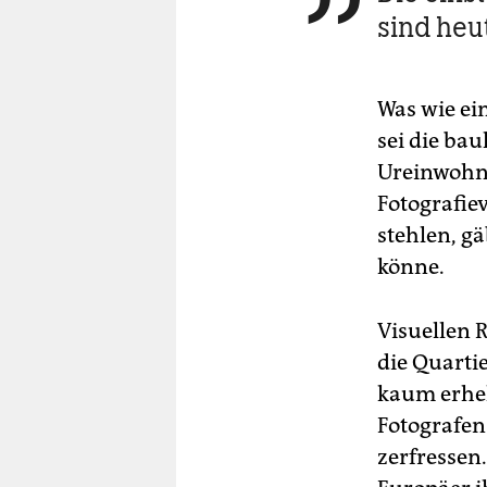

sind heu
Was wie ei
sei die bau
Ureinwohner
Fotografiev
stehlen, g
könne.
Visuellen 
die Quarti
kaum erhel
Fotografen
zerfressen