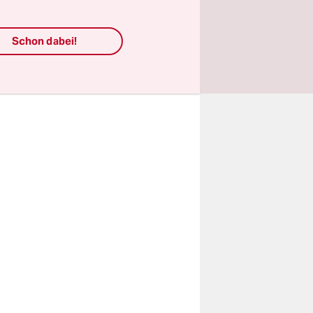
nks
 –
Schon dabei!
r-Jahre –