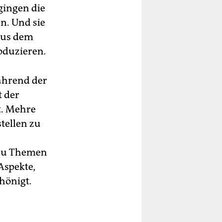
gingen die
n. Und sie
aus dem
oduzieren.
ährend der
t der
t. Mehre
tellen zu
 zu Themen
Aspekte,
hönigt.