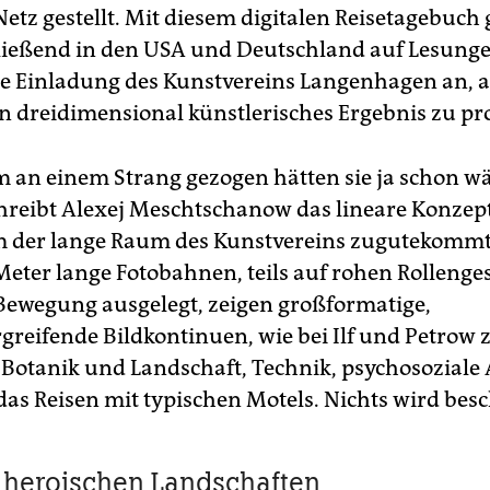
etz gestellt. Mit diesem digitalen Reisetagebuch 
ließend in den USA und Deutschland auf Lesunge
 Einladung des Kunstvereins Langenhagen an, 
in dreidimensional künstlerisches Ergebnis zu pr
an einem Strang gezogen hätten sie ja schon w
chreibt Alexej Meschtschanow das lineare Konzep
m der lange Raum des Kunstvereins zugutekomm
Meter lange Fotobahnen, teils auf rohen Rollenges
 Bewegung ausgelegt, zeigen großformatige,
greifende Bildkontinuen, wie bei Ilf und Petrow
: Botanik und Landschaft, Technik, psychosoziale 
das Reisen mit typischen Motels. Nichts wird besc
t heroischen Landschaften