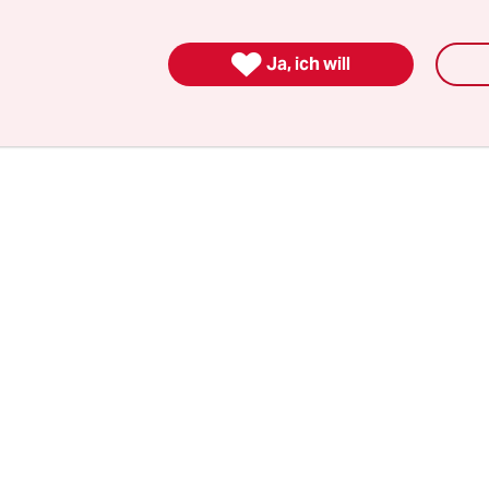
“ zusammenstellte. Jack Kerouac schrieb zu Fra
wie intuitiven Bildern die literarische Einführung

Ja, ich will
ine poetische Mentalitätsstudie der USA der 50e
er Hollywood- und Westernklischees.