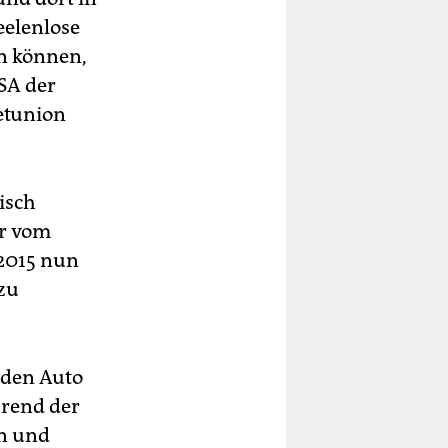
eelenlose
n können,
SA der
jetunion
isch
ur vom
 2015 nun
 zu
nden Auto
hrend der
en und