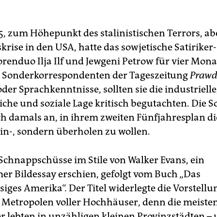
35, zum Höhepunkt des stalinistischen Terrors, ab
krise in den USA, hatte das sowjetische Satiriker
orenduo Ilja Ilf und Jewgeni Petrow für vier Mon
ls Sonderkorrespondenten der Tageszeitung
Praw
der Sprachkenntnisse, sollten sie die industrielle
liche und soziale Lage kritisch begutachten. Die 
ich damals an, in ihrem zweiten Fünfjahresplan d
ein-, sondern überholen zu wollen.
 Schnappschüsse im Stile von Walker Evans, ein
r Bildessay erschien, gefolgt vom Buch „Das
iges Amerika“. Der Titel widerlegte die Vorstellu
 Metropolen voller Hochhäuser, denn die meiste
 lebten in unzähligen kleinen Provinzstädten – 