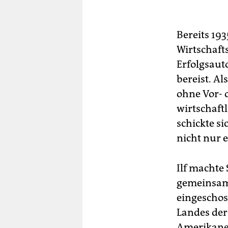
Bereits 19
Wirtschafts
Erfolgsaut
bereist. A
ohne Vor- o
wirtschaft
schickte s
nicht nur 
Ilf machte
gemeinsame
eingeschoss
Landes der
Amerikaner