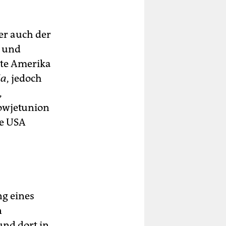
er auch der
- und
ate Amerika
da
, jedoch
,
Sowjetunion
ie USA
ng eines
n
und dort in