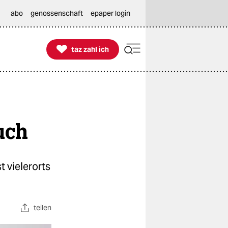
abo
genossenschaft
epaper login

taz zahl ich
taz zahl ich
uch
 vielerorts
teilen