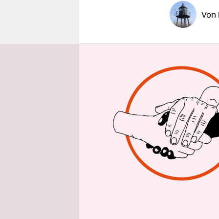
epaper login
Von
HANNOVE
dem Boden.
und Motelz
Reise quer
Schriftstel
Objektküns
nur fünf W
Ausgedehnt
Künstlern 
fuhr 1955 
einem Jahr