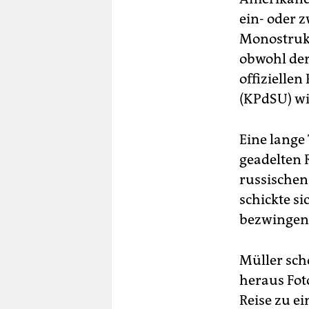
ein- oder 
Monostrukt
obwohl der
offizielle
(KPdSU) wi
Eine lange
geadelten 
russischen 
schickte si
bezwingen
Müller sch
heraus Fot
Reise zu e