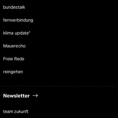
bundestalk
fernverbindung
klima update°
Mauerecho
Freie Rede
reingehen
Newsletter
team zukunft