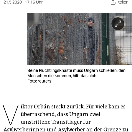
berlin
21.5.2020
17:16 Uhr
teilen
nord
wahrheit
verlag
verlag
veranstaltungen
Seine Flüchtlingsknäste muss Ungarn schließen, den
shop
Menschen die kommen, hilft das nicht
Foto: reuters
fragen & hilfe
unterstützen
V
iktor Orbán steckt zurück. Für viele kam es
abo
überraschend, dass Ungarn zwei
genossenschaft
umstrittene Transitlager
für
Asylwerberinnen und Asylwerber an der Grenze zu