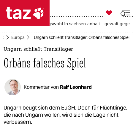

taz zahl ich
hitze
surfen
landtagswahl in sachsen-anhalt
gewalt gegen

taz zahl ich
tik
Europa
Ungarn schließt Transitlager: Orbáns falsches Spiel
taz zahl ich
Ungarn schließt Transitlager
themen
Orbáns falsches Spiel
politik
öko
Kommentar von
Ralf Leonhard
gesellschaft
kultur
Ungarn beugt sich dem EuGH. Doch für Flüchtlinge,
die nach Ungarn wollen, wird sich die Lage nicht
sport
verbessern.