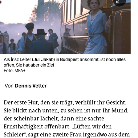
berlin
nord
wahrheit
verlag
verlag
Als Írisz Leiter (Juli Jakab) in Budapest​ ankommt, ist noch alles
offen. Sie hat aber ein Ziel
veranstaltungen
Foto: MFA+
shop
Von
Dennis Vetter
fragen & hilfe
unterstützen
Der erste Hut, den sie trägt, verhüllt ihr Gesicht.
Sie blickt nach unten, zu sehen ist nur ihr Mund,
abo
der scheinbar lächelt, dann eine sachte
Ernsthaftigkeit offenbart. „Lüften wir den
genossenschaft
Schleier“, sagt eine zweite Frau irgendwo aus dem