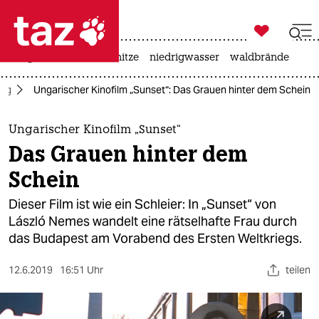

taz zahl ich
krieg in der ukraine
hitze
niedrigwasser
waldbrände

taz zahl ich
ieg
Ungarischer Kinofilm „Sunset“: Das Grauen hinter dem Schein
taz zahl ich
themen
Ungarischer Kinofilm „Sunset“
Das Grauen hinter dem
politik
Schein
öko
Dieser Film ist wie ein Schleier: In „Sunset“ von
László Nemes wandelt eine rätselhafte Frau durch
gesellschaft
das Budapest am Vorabend des Ersten Weltkriegs.
kultur
12.6.2019
16:51 Uhr
teilen
sport