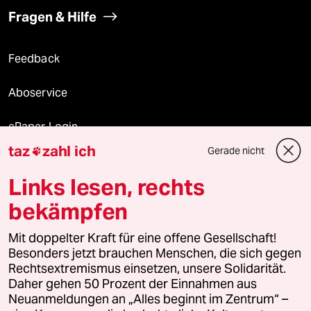
Fragen & Hilfe
Feedback
Aboservice
ePaper Login
taz
zahl ich
Gerade nicht

Downloads für Abonnierende
Links lesen, rechts
bekämpfen
© 2026 taz Verlags und Vertriebs GmbH
Mit doppelter Kraft für eine offene Gesellschaft!
Alle Rechte vorbehalten. Bei rechtlichen Fragen oder für Genehmigungen
wenden Sie sich bitte an
lizenzen@taz.de
Besonders jetzt brauchen Menschen, die sich gegen
Rechtsextremismus einsetzen, unsere Solidarität.
Daher gehen 50 Prozent der Einnahmen aus
Feedback
Redaktionsstatut
Kommune-Richtlinien
KI-
Neuanmeldungen an „Alles beginnt im Zentrum“ –