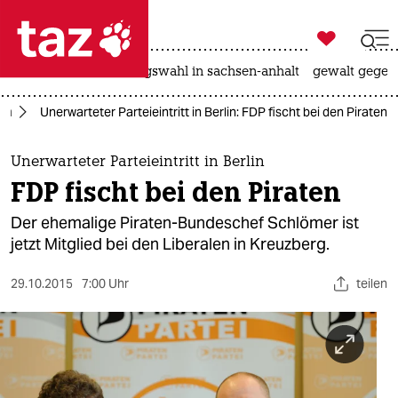

taz zahl ich
hitze
surfen
landtagswahl in sachsen-anhalt
gewalt gegen

taz zahl ich
lin
Unerwarteter Parteieintritt in Berlin: FDP fischt bei den Piraten
taz zahl ich
themen
Unerwarteter Parteieintritt in Berlin
FDP fischt bei den Piraten
politik
Der ehemalige Piraten-Bundeschef Schlömer ist
öko
jetzt Mitglied bei den Liberalen in Kreuzberg.
gesellschaft
29.10.2015
7:00 Uhr
teilen
kultur
sport