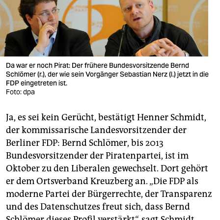
berlin
nord
wahrheit
verlag
Da war er noch Pirat: Der frühere Bundesvorsitzende Bernd
Schlömer (r.), der wie sein Vorgänger Sebastian Nerz (l.) jetzt in die
FDP eingetreten ist.
verlag
Foto: dpa
veranstaltungen
Ja, es sei kein Gerücht, bestätigt Henner Schmidt,
shop
der kommissarische Landesvorsitzender der
Berliner FDP: Bernd Schlömer, bis 2013
fragen & hilfe
Bundesvorsitzender der Piratenpartei, ist im
unterstützen
Oktober zu den Liberalen gewechselt. Dort gehört
er dem Ortsverband Kreuzberg an. „Die FDP als
abo
moderne Partei der Bürgerrechte, der Transparenz
genossenschaft
und des Datenschutzes freut sich, dass Bernd
Schlömer dieses Profil verstärkt“, sagt Schmidt.