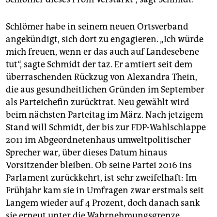
epaper login
Schlömer habe in seinem neuen Ortsverband
angekündigt, sich dort zu engagieren. „Ich würde
mich freuen, wenn er das auch auf Landesebene
tut“, sagte Schmidt der taz. Er amtiert seit dem
überraschenden Rückzug von Alexandra Thein,
die aus gesundheitlichen Gründen im September
als Parteichefin zurücktrat. Neu gewählt wird
beim nächsten Parteitag im März. Nach jetzigem
Stand will Schmidt, der bis zur FDP-Wahlschlappe
2011 im Abgeordnetenhaus umweltpolitischer
Sprecher war, über dieses Datum hinaus
Vorsitzender bleiben. Ob seine Partei 2016 ins
Parlament zurückkehrt, ist sehr zweifelhaft: Im
Frühjahr kam sie in Umfragen zwar erstmals seit
Langem wieder auf 4 Prozent, doch danach sank
sie erneut unter die Wahrnehmungsgrenze.