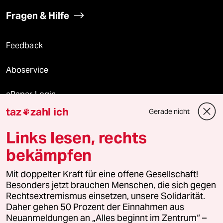
Fragen & Hilfe
Feedback
Aboservice
ePaper Login
taz
zahl ich
Gerade nicht

Downloads für Abonnierende
Links lesen, rechts
bekämpfen
© 2026 taz Verlags und Vertriebs GmbH
Mit doppelter Kraft für eine offene Gesellschaft!
Alle Rechte vorbehalten. Bei rechtlichen Fragen oder für Genehmigungen
wenden Sie sich bitte an
lizenzen@taz.de
Besonders jetzt brauchen Menschen, die sich gegen
Rechtsextremismus einsetzen, unsere Solidarität.
Daher gehen 50 Prozent der Einnahmen aus
Feedback
Redaktionsstatut
Kommune-Richtlinien
KI-
Neuanmeldungen an „Alles beginnt im Zentrum“ –