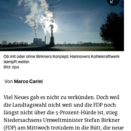
berlin
nord
wahrheit
verlag
verlag
Ob mit oder ohne Birkners Konzept: Hannovers Kohlekraftwerk
dampft weiter.
veranstaltungen
Bild: dpa
shop
Von
Marco Carini
fragen & hilfe
unterstützen
Viel Neues gab es nicht zu verkünden. Doch weil
die Landtagswahl nicht weit und die FDP noch
abo
längst nicht über die 5-Prozent-Hürde ist, stieg
Niedersachsens Umweltminister Stefan Birkner
genossenschaft
(FDP) am Mittwoch trotzdem in die Bütt, die neue