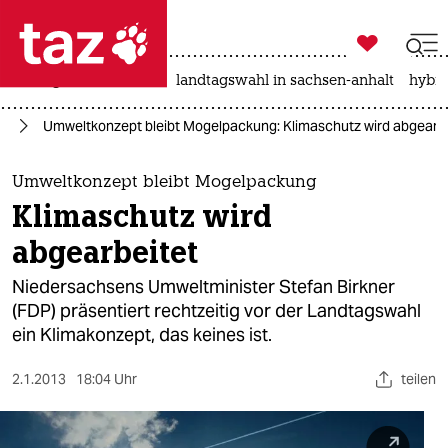

taz zahl ich
niedrigwasser
rente
landtagswahl in sachsen-anhalt
hybri

taz zahl ich
rd
Umweltkonzept bleibt Mogelpackung: Klimaschutz wird abgearbe
taz zahl ich
themen
Umweltkonzept bleibt Mogelpackung
Klimaschutz wird
politik
abgearbeitet
öko
Niedersachsens Umweltminister Stefan Birkner
(FDP) präsentiert rechtzeitig vor der Landtagswahl
gesellschaft
ein Klimakonzept, das keines ist.
kultur
2.1.2013
18:04 Uhr
teilen
sport