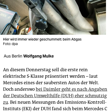
berlin
nord
wahrheit
verlag
Hier wird immer wieder geschummelt: beim Abgas
verlag
Foto: dpa
veranstaltungen
Aus Berlin
Wolfgang Mulke
shop
An diesem Donnerstag soll die erste rein
fragen & hilfe
elektrische S-Klasse präsentiert werden – laut
Mercedes eines der saubersten Autos der Welt.
unterstützen
Doch anderswo
bei Daimler geht es nach Angaben
abo
der Deutschen Umwelthilfe (DUH) eher schmutzig
zu
. Bei neuen Messungen des Emissions-Kontroll-
genossenschaft
Instituts (EKI) der DUH fand sich beim Mercedes C