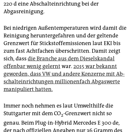
epaper login
220 d eine Abschalteinrichtung bei der
Abgasreinigung.
Bei niedrigen Außentemperaturen wird damit die
Reinigung heruntergefahren und der geltende
Grenzwert für Stick­stoff­emis­sio­nen laut EKI bis
zum fast Achtfachen überschritten. Damit zeigt
sich, dass
die Branche aus dem Dieselskandal
offenbar wenig gelernt
war.
2015 war bekannt
geworden, dass VW und andere Konzerne mit Ab­
schalteinrichtungen millio­nenfach Abgaswerte
manipuliert hatten.
Immer noch nehmen es laut Umwelthilfe die
Stuttgarter mit dem CO
-Grenzwert nicht so
2
genau. Beim Plug-in-Hybrid Mercedes E 300 de,
der nach offiziellen Angaben nur 36 Gramm des