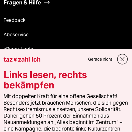
Fragen & Hilfe
Feedback
Aboservice
ePaper Login
taz
zahl ich
Gerade nicht

Downloads für Abonnierende
Links lesen, rechts
bekämpfen
© 2026 taz Verlags und Vertriebs GmbH
Alle Rechte vorbehalten. Bei rechtlichen Fragen oder für Genehmigungen
Mit doppelter Kraft für eine offene Gesellschaft!
wenden Sie sich bitte an
lizenzen@taz.de
Besonders jetzt brauchen Menschen, die sich gegen
Rechtsextremismus einsetzen, unsere Solidarität.
Daher gehen 50 Prozent der Einnahmen aus
Feedback
Redaktionsstatut
Kommune-Richtlinien
KI-
Neuanmeldungen an „Alles beginnt im Zentrum“ –
eine Kampagne, die bedrohte linke Kulturzentren