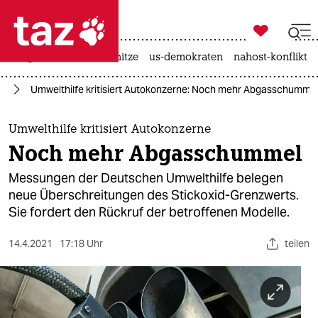

taz zahl ich
krieg in der ukraine
hitze
us-demokraten
nahost-konflikt

taz zahl ich
ie
Umwelthilfe kritisiert Autokonzerne: Noch mehr Abgasschumme
taz zahl ich
themen
Umwelthilfe kritisiert Autokonzerne
Noch mehr Abgasschummel
politik
Messungen der Deutschen Umwelthilfe belegen
öko
neue Überschreitungen des Stickoxid-Grenzwerts.
Sie fordert den Rückruf der betroffenen Modelle.
gesellschaft
14.4.2021
17:18 Uhr
teilen
kultur
sport