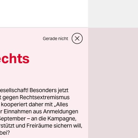
uttern
Gerade nicht
Die Fischer
ins Meer
echts
u kleine
 Studie
am
esellschaft! Besonders jetzt
rt gegen Rechtsextremismus
z kooperiert daher mit „Alles
ller Einnahmen aus Anmeldungen
. September – an die Kampagne,
rstützt und Freiräume sichern will,
bei?