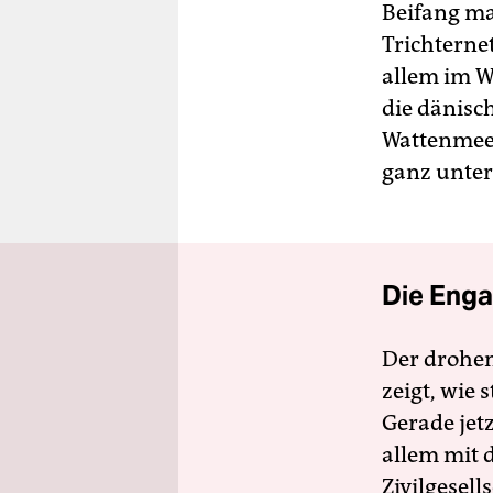
Beifang ma
Trichterne
allem im W
die dänisc
Wattenmeer
ganz unter
Die Enga
Der drohe
zeigt, wie
Gerade jet
allem mit d
Zivilgesell