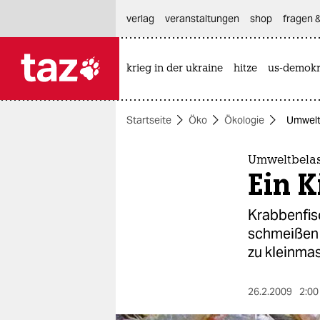
hautnavigation anspringen
hauptinhalt anspringen
footer anspringen
verlag
veranstaltungen
shop
fragen &
krieg in der ukraine
hitze
us-demokr

taz zahl ich
taz zahl ich
Startseite
Öko
Ökologie
Umweltb
themen
politik
Umweltbelas
Ein K
öko
Krabbenfis
gesellschaft
schmeißen 
zu kleinma
kultur
sport
26.2.2009
2:00