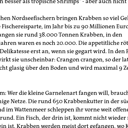
 besser als tropische Shrimps" - aber auch nicht 
hen Nordseefischern bringen Krabben so viel Ge
 Fischereisparte, im Jahr bis zu 90 Millionen Euro
ngen sie rund 38.000 Tonnen Krabben, in den
ahren waren es noch 20.000. Die appetitliche röt
elikatesse erst an, wenn sie gegart wird. In den 
wirkt sie unscheinbar: Crangon crangon, so der la
ht glasig über den Boden und wird maximal 9 Z
m: Wer die kleine Garnelenart fangen will, brauc
ige Netze. Die rund 650 Krabbenkutter in der sü
d im Wattenmeer schleppen ihr vorne weit offen
rund. Ein Fisch, der drin ist, kommt nicht wieder
ein ist. Krabben werden meist dort gefangen, wo 