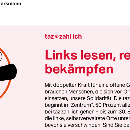
Gersmann
ein üppiges Mahl gewiss, wenn sie den Krabbenk
taz
zahl ich

 täglich die Häfen an der Nordseeküste verlassen. 
Gros des Getiers, das sie an Bord hieven, wieder 
Links lesen, r
 Kilo brauchbare Krabbe sind das bis zu 9 Kilo z
bekämpfen
abyschollen oder junge Seezungen. Das zeigt die
 Krabben im Netz", die die Umweltstiftung WWF 
 veröffentlicht hat.
Mit doppelter Kraft für eine offene G
brauchen Menschen, die sich vor O
einsetzen, unsere Solidarität. Die ta
beginnt im Zentrum“. 50 Prozent a
bei taz zahl ich gehen – bis zum 30
die linke, selbstverwaltete Orte unte
bevor sie verschwinden. Sind Sie da