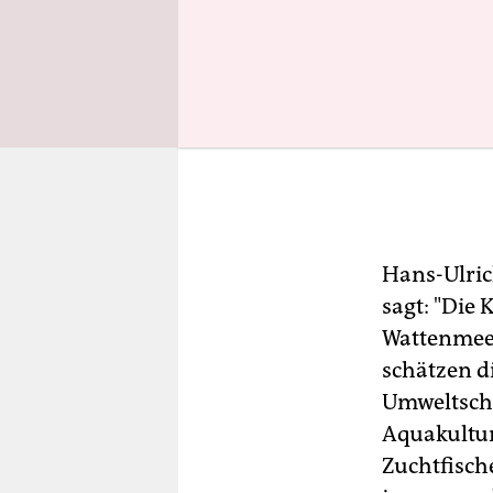
Hans-Ulric
sagt: "Die
Wattenmeer
schätzen d
Umweltschü
Aquakultur
Zuchtfisch