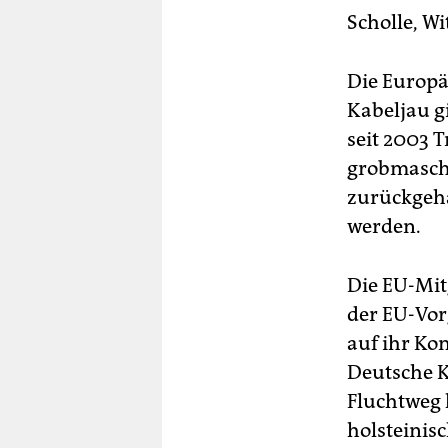
Scholle, Wi
Die Europä
Kabeljau g
seit 2003 T
grobmaschi
zurückgeha
werden.
Die EU-Mit
der EU-Vor
auf ihr Ko
Deutsche K
Fluchtweg 
holsteinis