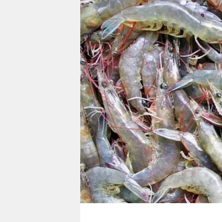
berlin
nord
wahrheit
verlag
verlag
veranstaltungen
shop
fragen & hilfe
unterstützen
abo
genossenschaft