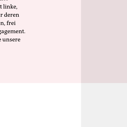
 linke,
ür deren
n, frei
ngagement.
e unsere