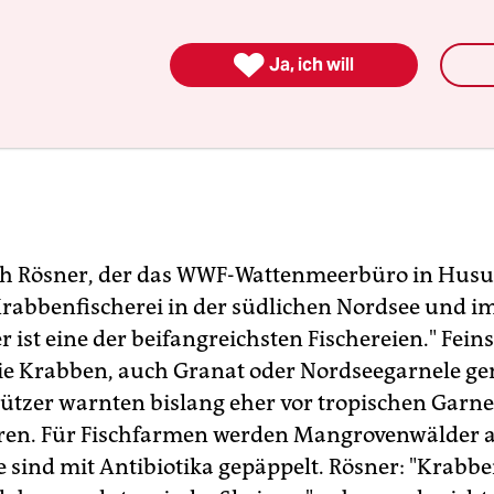

Ja, ich will
h Rösner, der das WWF-Wattenmeerbüro in Husum
 Krabbenfischerei in der südlichen Nordsee und i
 ist eine der beifangreichsten Fischereien." Fei
ie Krabben, auch Granat oder Nordseegarnele g
tzer warnten bislang eher vor tropischen Garne
en. Für Fischfarmen werden Mangrovenwälder a
e sind mit Antibiotika gepäppelt. Rösner: "Krabbe