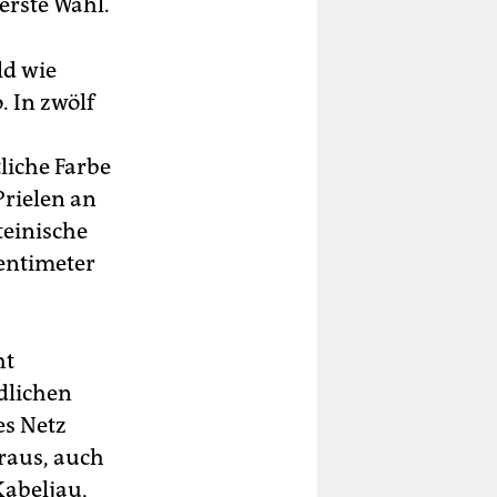
erste Wahl.
ld wie
. In zwölf
liche Farbe
Prielen an
teinische
entimeter
ht
dlichen
es Netz
 raus, auch
Kabeljau,