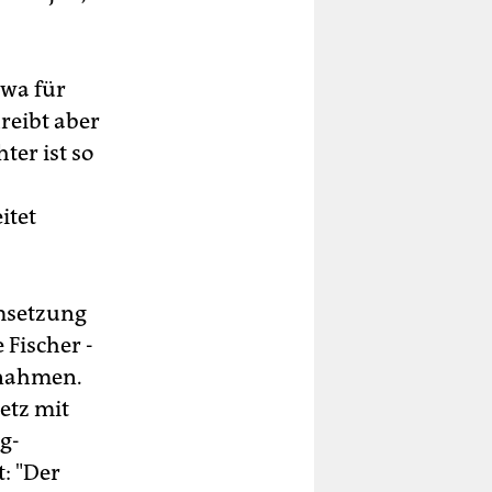
twa für
reibt aber
ter ist so
itet
Umsetzung
 Fischer -
snahmen.
etz mit
g-
: "Der