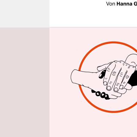
epaper login
Von
Hanna 
Möwen ist 
folgen, die
werfen das 
zurück: Pro
Krabben, B
"Nicht nur
Donnerstag