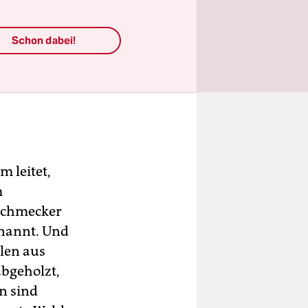
Schon dabei!
 leitet,
m
nschmecker
enannt. Und
len aus
bgeholzt,
n sind