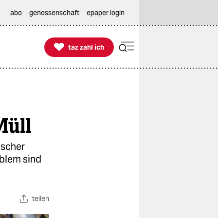
abo
genossenschaft
epaper login

taz zahl ich
taz zahl ich
Müll
ischer
blem sind
teilen