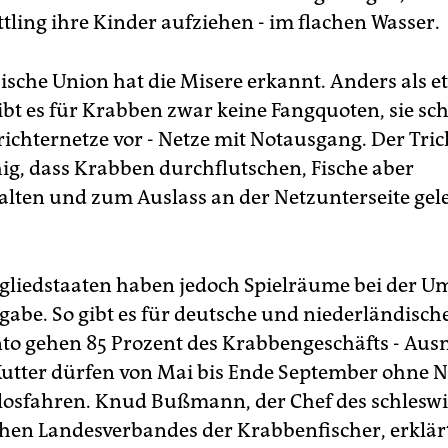
ttling ihre Kinder aufziehen - im flachen Wasser.
ische Union hat die Misere erkannt. Anders als e
ibt es für Krabben zwar keine Fangquoten, sie sch
richternetze vor - Netze mit Notausgang. Der Trich
g, dass Krabben durchflutschen, Fische aber
lten und zum Auslass an der Netzunterseite gele
gliedstaaten haben jedoch Spielräume bei der 
gabe. So gibt es für deutsche und niederländische
nto gehen 85 Prozent des Krabbengeschäfts - Au
utter dürfen von Mai bis Ende September ohne N
losfahren. Knud Bußmann, der Chef des schleswi
chen Landesverbandes der Krabbenfischer, erklärt