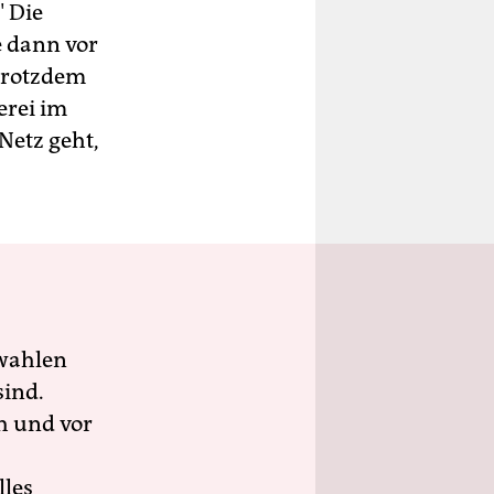
" Die
e dann vor
trotzdem
erei im
Netz geht,
wahlen
sind.
h und vor
lles