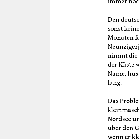
immer noch
Den deutsc
sonst keine
Monaten fa
Neunzigerj
nimmt die D
der Küste 
Name, husc
lang.
Das Proble
kleinmasch
Nordsee un
über den G
wenn er kl