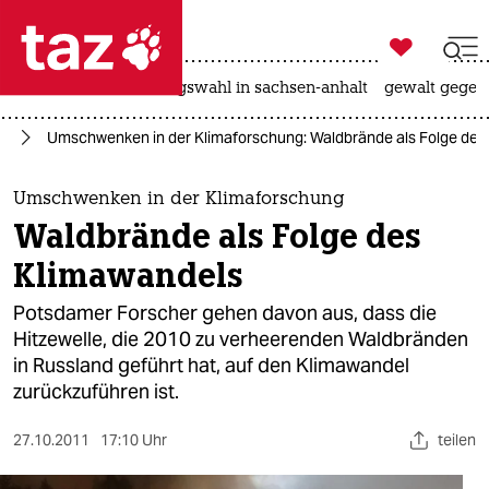

taz zahl ich
hitze
surfen
landtagswahl in sachsen-anhalt
gewalt gegen

taz zahl ich
ft
Umschwenken in der Klimaforschung: Waldbrände als Folge des
taz zahl ich
themen
Umschwenken in der Klimaforschung
Waldbrände als Folge des
politik
Klimawandels
öko
Potsdamer Forscher gehen davon aus, dass die
Hitzewelle, die 2010 zu verheerenden Waldbränden
gesellschaft
in Russland geführt hat, auf den Klimawandel
zurückzuführen ist.
kultur
sport
27.10.2011
17:10 Uhr
teilen