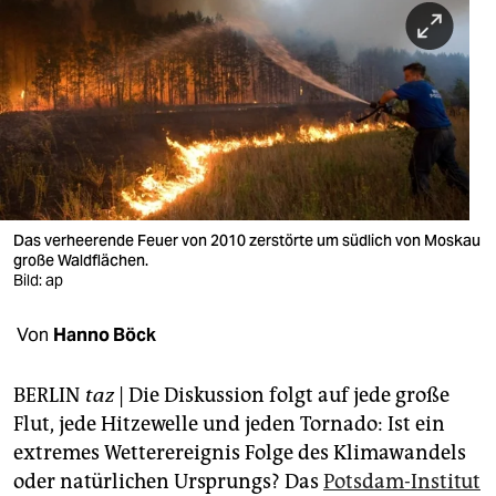
berlin
nord
wahrheit
verlag
verlag
veranstaltungen
Das verheerende Feuer von 2010 zerstörte um südlich von Moskau
große Waldflächen.
shop
Bild: ap
fragen & hilfe
Von
Hanno Böck
unterstützen
BERLIN
taz
| Die Diskussion folgt auf jede große
abo
Flut, jede Hitzewelle und jeden Tornado: Ist ein
extremes Wetterereignis Folge des Klimawandels
genossenschaft
oder natürlichen Ursprungs? Das
Potsdam-Institut