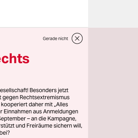
erenz
Gerade nicht
g von
aben.
echts
ß Bayerns,
men
weiterhin
esellschaft! Besonders jetzt
rt gegen Rechtsextremismus
z kooperiert daher mit „Alles
ller Einnahmen aus Anmeldungen
ürgerschaft
. September – an die Kampagne,
hrung in
rstützt und Freiräume sichern will,
lräume zur
bei?