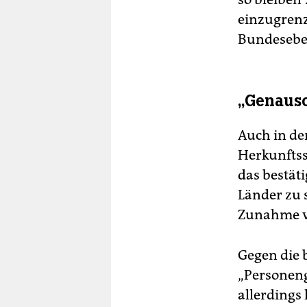
einzugrenz
Bundesebe
„Genauso
Auch in de
Herkunftss
das bestät
Länder zu 
Zunahme vo
Gegen die 
„Personen
allerdings