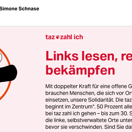
Simone Schnase
az
| Der im Juni von der Ministerpräsidentenkonf
taz
zahl ich

ne „Aktionsplan“ zur beschleunigten Bearbeitun
en wird auch für Flüchtlinge in Bremen Folgen h
Links lesen, r
 Hamburg hält Bremen jedoch nichts vom Vorsto
bekämpfen
e aus den Balkan-Staaten in separaten
inrichtungen unterzubringen. Auch der in Bre
te Abschiebestopp für Roma aus dem Kosovo soll 
Mit doppelter Kraft für eine offene G
leiben.
brauchen Menschen, die sich vor O
einsetzen, unsere Solidarität. Die ta
beginnt im Zentrum“. 50 Prozent a
im Herbst 2010 beschlossen: Damals hatte die B
bei taz zahl ich gehen – bis zum 30
aufgefordert, ethnische Minderheiten bei Rückfü
die linke, selbstverwaltete Orte unte
 langfristig zurückzustellen und Ermessensspie
bevor sie verschwinden. Sind Sie da