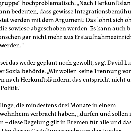
gruppe“ hochproblematisch: „Nach Herkunftslan
kann bedeuten, dass gewisse Integrationsbemüh
stet werden mit dem Argument: Das lohnt sich o
l die sowieso abgeschoben werden. Es kann auch 
enschen gar nicht mehr aus Erstaufnahmeeinri
 werden.“
sei das weder geplant noch gewollt, sagt David L
er Sozialbehörde: „Wir wollen keine Trennung vo
en nach Herkunftsländern, das entspricht nicht 
Politik.“
linge, die mindestens drei Monate in einem
ohnheim verbracht haben, „dürfen und sollen i
– diese Regelung gilt in Bremen für alle und das
“. Um diesen Gestaltungsspielraum der Länder