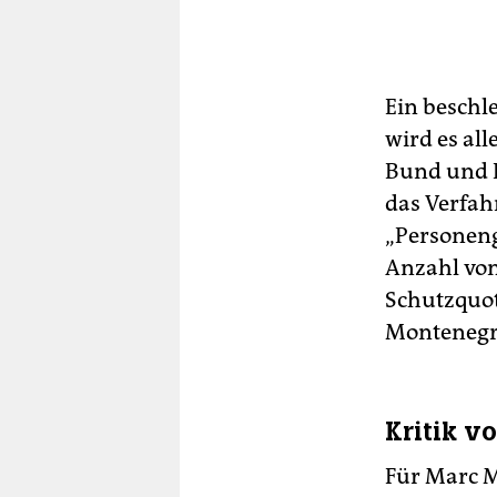
Ein beschl
wird es al
Bund und L
das Verfahr
„Personeng
Anzahl von
Schutzquot
Montenegr
Kritik v
Für Marc M