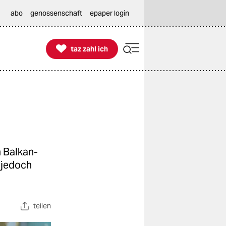
abo
genossenschaft
epaper login

taz zahl ich
taz zahl ich
h Balkan-
 jedoch
teilen