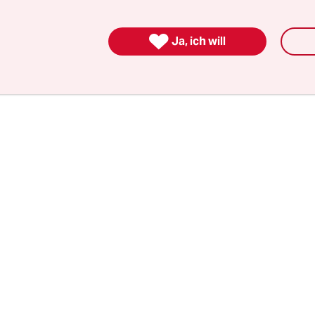
angfristiger Aufenthaltstitel zu nutzen. Das soll 
lten: „Bremen schiebt weiterhin keine Minderhei

Ja, ich will
 ab. Diese Personengruppe wird in Bremen desh
 des Aktionsprogramms“, sagt dazu auf taz-Nachfr
cher der Innenbehörde.