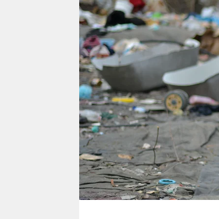
berlin
nord
wahrheit
verlag
verlag
veranstaltungen
shop
fragen & hilfe
unterstützen
abo
genossenschaft