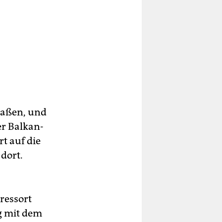
“
kaßen, und
er Balkan-
t auf die
dort.
ressort
ng mit dem