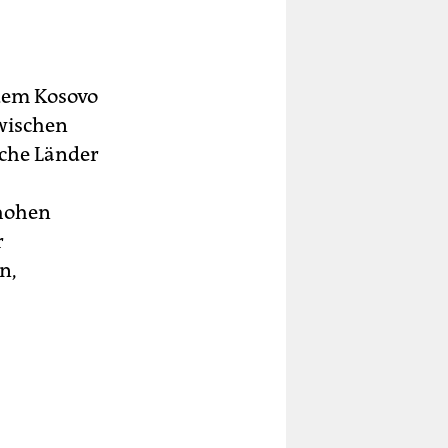
 dem Kosovo
zwischen
lche Länder
 hohen
r
n,