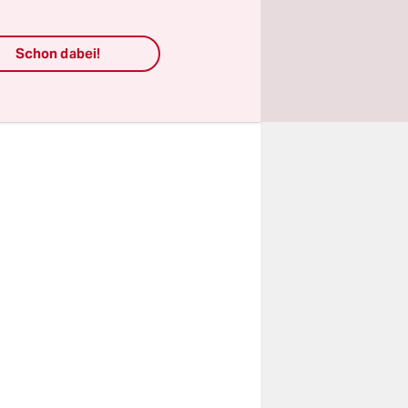
auch in
ten aus
Schon dabei!
alb auch
age Nicolai