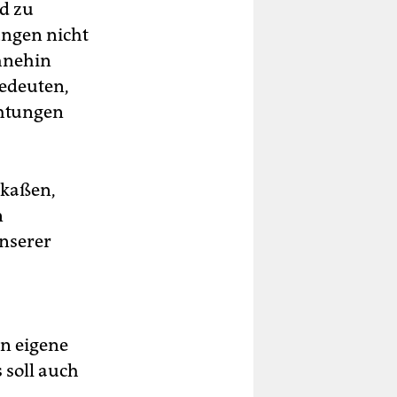
d zu
ungen nicht
hnehin
bedeuten,
chtungen
ukaßen,
n
unserer
n eigene
 soll auch