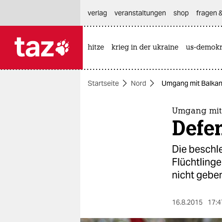
hautnavigation anspringen
hauptinhalt anspringen
footer anspringen
verlag
veranstaltungen
shop
fragen &
hitze
krieg in der ukraine
us-demokr

taz zahl ich
taz zahl ich
Startseite
Nord
Umgang mit Balkan-
themen
politik
Umgang mit 
Defe
öko
Die beschle
gesellschaft
Flüchtling
nicht geben
kultur
sport
16.8.2015
17:4