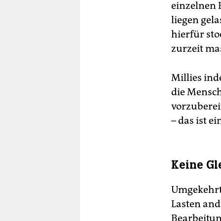
einzelnen F
liegen gel
hierfür st
zurzeit mas
Millies ind
die Mensch
vorzuberei
– das ist e
Keine G
Umgekehrt 
Lasten and
Bearbeitun