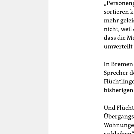
„Personen
sortieren 
mehr gelei
nicht, wei
dass die M
umverteilt
In Bremen 
Sprecher d
Flüchtling
bisherigen 
Und Flücht
Übergangsw
Wohnungen 
so bleiben