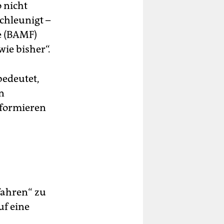
o nicht
chleunigt –
e (BAMF)
wie bisher“.
bedeutet,
n
nformieren
fahren“ zu
uf eine