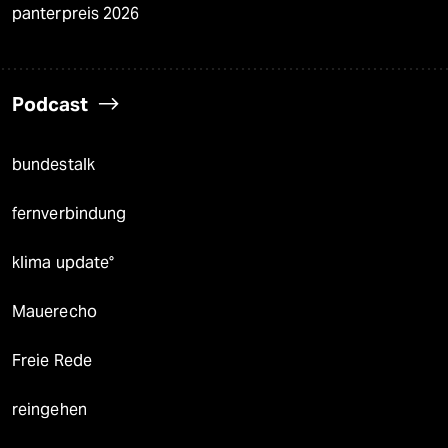
panterpreis 2026
Podcast
bundestalk
fernverbindung
klima update°
Mauerecho
Freie Rede
reingehen