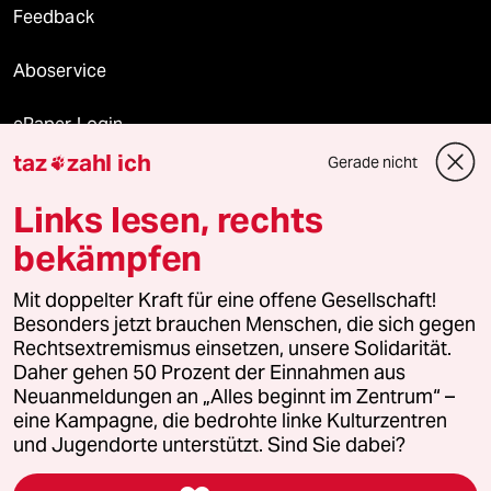
Feedback
Aboservice
ePaper Login
taz
zahl ich
Gerade nicht

Downloads für Abonnierende
Links lesen, rechts
bekämpfen
© 2026 taz Verlags und Vertriebs GmbH
Mit doppelter Kraft für eine offene Gesellschaft!
Alle Rechte vorbehalten. Bei rechtlichen Fragen oder für Genehmigungen
wenden Sie sich bitte an
lizenzen@taz.de
Besonders jetzt brauchen Menschen, die sich gegen
Rechtsextremismus einsetzen, unsere Solidarität.
Daher gehen 50 Prozent der Einnahmen aus
Feedback
Redaktionsstatut
Kommune-Richtlinien
KI-
Neuanmeldungen an „Alles beginnt im Zentrum“ –
eine Kampagne, die bedrohte linke Kulturzentren
Leitlinie
Informant
Datenschutz
Impressum
AGB
und Jugendorte unterstützt. Sind Sie dabei?
Seitenwende
Einwilligungen widerrufen (Ads)