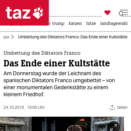

taz zahl ich
bergsteigen
usa unter trump
katzen
hitze
landtagswahl i

taz zahl ich
uropa
Umbettung des Diktators Franco: Das Ende einer Kultstätte
taz zahl ich
themen
Umbettung des Diktators Franco
Das Ende einer Kultstätte
politik
Am Donnerstag wurde der Leichnam des
öko
spanischen Diktators Franco umgebettet – von
einer monumentalen Gedenkstätte zu einem
gesellschaft
kleinem Friedhof.
kultur
24.10.2019
19:06 Uhr
teilen
sport