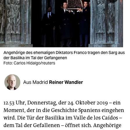
berlin
nord
wahrheit
verlag
verlag
Angehörige des ehemaligen Diktators Franco tragen den Sarg aus
der Basilika im Tal der Gefangenen
veranstaltungen
Foto: Carlos Hidalgo/reuters
shop
Aus Madrid
Reiner Wandler
fragen & hilfe
unterstützen
12.53 Uhr, Donnerstag, der 24. Oktober 2019 – ein
abo
Moment, der in die Geschichte Spaniens eingehen
wird. Die Tür der Basilika im Valle de los Caídos –
genossenschaft
dem Tal der Gefallenen – öffnet sich. Angehörige