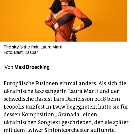
berlin
nord
wahrheit
verlag
The sky is the limit: Laura Marti
Foto: Basti Kaspar
verlag
veranstaltungen
Von
Maxi Broecking
shop
Europäische Fusionen einmal anders. Als sich die
fragen & hilfe
ukrainische Jazzsängerin Laura Marti und der
schwedische Bassist Lars Danielsson 2018 beim
unterstützen
Leopolis Jazzfest in Lwiw begegneten, hatte sie für
abo
dessen Komposition „Granada“ einen
ukrainischen Songtext geschrieben, den sie später
genossenschaft
mit dem Lwiwer Sinfonieorchester aufführte.