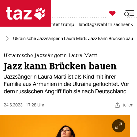

taz zahl ich
nahost-konflikt
usa unter trump
landtagswahl in sachsen-an

taz zahl ich
ne
Ukrainische Jazzsängerin Laura Marti: Jazz kann Brücken baue
taz zahl ich
themen
Ukrainische Jazzsängerin Laura Marti
Jazz kann Brücken bauen
politik
Jazzsängerin Laura Marti ist als Kind mit ihrer
öko
Familie aus Armenien in die Ukraine geflüchtet. Vor
dem russischen Angriff floh sie nach Deutschland.
gesellschaft
24.6.2023
17:28 Uhr
teilen
kultur
sport