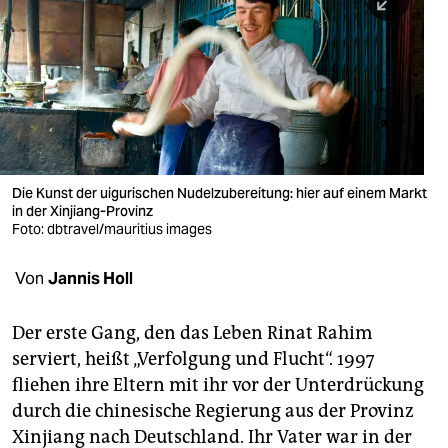
berlin
nord
wahrheit
verlag
verlag
Die Kunst der uigurischen Nudelzubereitung: hier auf einem Markt
in der Xinjiang-Provinz
veranstaltungen
Foto: dbtravel/mauritius images
shop
Von
Jannis Holl
fragen & hilfe
unterstützen
Der erste Gang, den das Leben Rinat Rahim
serviert, heißt „Verfolgung und Flucht“. 1997
abo
fliehen ihre Eltern mit ihr vor der Unterdrückung
durch die chinesische Regierung aus der Provinz
genossenschaft
Xinjiang nach Deutschland. Ihr Vater war in der