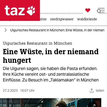

taz zahl ich
krieg in der ukraine
hitze
niedrigwasser
waldbrände

taz zahl ich
ag
Uigurisches Restaurant in München: Eine Wüste, in der niemand
taz zahl ich
themen
Uigurisches Restaurant in München
Eine Wüste, in der niemand
politik
hungert
öko
Die Uiguren sagen, sie haben die Pasta erfunden.
Ihre Küche vereint ost- und zentralasiatische
gesellschaft
Einflüsse. Zu Besuch im „Taklamakan“ in München
kultur
27.2.2023
16:07 Uhr
teilen
sport