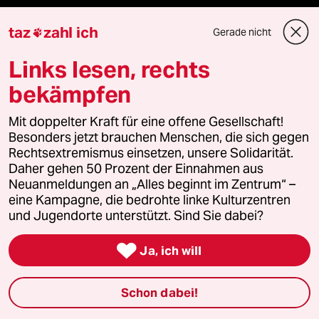
taz
zahl ich
Vor Ort
Gerade nicht

Links lesen, rechts
Live im Stream
bekämpfen
Vergangene
Mit doppelter Kraft für eine offene Gesellschaft!
taz lab 2027
Besonders jetzt brauchen Menschen, die sich gegen
Rechtsextremismus einsetzen, unsere Solidarität.
Daher gehen 50 Prozent der Einnahmen aus
Neuanmeldungen an „Alles beginnt im Zentrum“ –
Mehr taz Lesestoff
eine Kampagne, die bedrohte linke Kulturzentren
und Jugendorte unterstützt. Sind Sie dabei?
taz Blogs

Ja, ich will
taz FUTURZWEI
Schon dabei!
Le Monde diplomatique