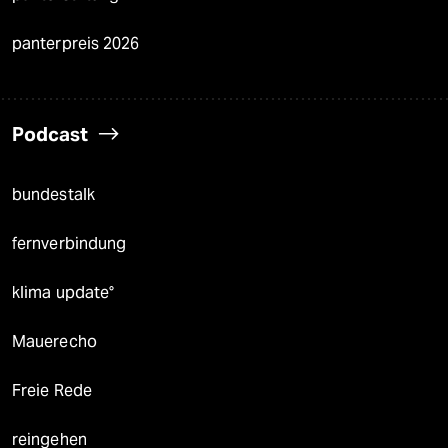
panterpreis 2026
Podcast
bundestalk
fernverbindung
klima update°
Mauerecho
Freie Rede
reingehen