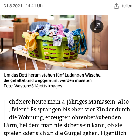
berlin
31.8.2021
14:41 Uhr
teilen
nord
wahrheit
verlag
verlag
veranstaltungen
Um das Bett herum stehen fünf Ladungen Wäsche,
shop
die gefaltet und weggeräumt werden müssten
Foto: Westend61/getty images
fragen & hilfe
I
unterstützen
ch feiere heute mein 4-jähriges Mamasein. Also
„feiern“. Es sprangen bis eben vier Kinder durch
abo
die Wohnung, erzeugten ohrenbetäubenden
Lärm, bei dem man nie sicher sein kann, ob sie
genossenschaft
spielen oder sich an die Gurgel gehen. Eigentlich