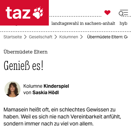

taz zahl ich
niedrigwasser
rente
landtagswahl in sachsen-anhalt
hybri

taz zahl ich
Startseite
Gesellschaft
Kolumnen
Übermüdete Eltern: Gen
taz zahl ich
themen
Übermüdete Eltern
Genieß es!
politik
öko
Kolumne
Kinderspiel
gesellschaft
von
Saskia Hödl
kultur
Mamasein heißt oft, ein schlechtes Gewissen zu
haben. Weil es sich nie nach Vereinbarkeit anfühlt,
sport
sondern immer nach zu viel von allem.