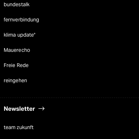
bundestalk
fernverbindung
klima update°
Mauerecho
Freie Rede
reingehen
Newsletter
team zukunft