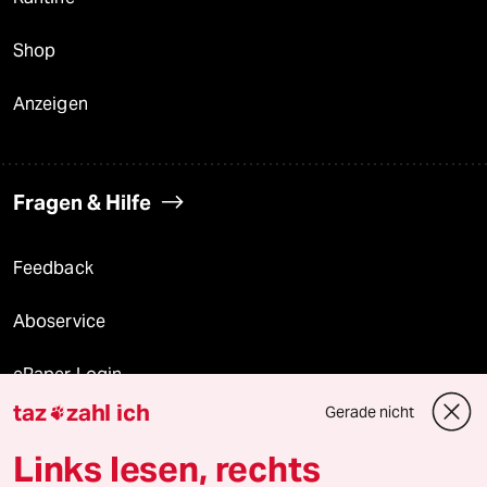
Shop
Anzeigen
Fragen & Hilfe
Feedback
Aboservice
ePaper Login
taz
zahl ich
Gerade nicht

Downloads für Abonnierende
Links lesen, rechts