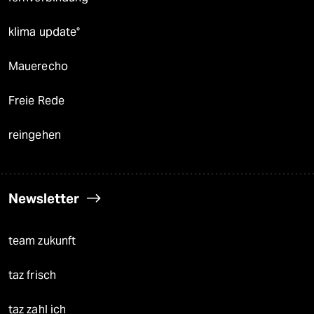
klima update°
Mauerecho
Freie Rede
reingehen
Newsletter
team zukunft
taz frisch
taz zahl ich