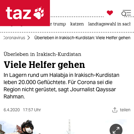

taz zahl ich
bergsteigen
usa unter trump
katzen
landtagswahl in sachs

taz zahl ich
Coronavirus
Überleben in Irakisch-Kurdistan: Viele Helfer gehen
taz zahl ich
themen
Überleben in Irakisch-Kurdistan
Viele Helfer gehen
politik
In Lagern rund um Halabja in Irakisch-Kurdistan
öko
leben 20.000 Geflüchtete. Für Corona sei die
Region nicht gerüstet, sagt Journalist Qayssar
gesellschaft
Rahman.
kultur
6.4.2020
17:57 Uhr
teilen
sport