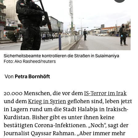
berlin
nord
wahrheit
verlag
verlag
Sicherheitsbeamte kontrollieren die Straßen in Sulaimaniya
Foto: Ako Rasheed/reuters
veranstaltungen
Von
Petra Bornhöft
shop
fragen & hilfe
20.000 Menschen, die vor dem
IS-Terror im Irak
und dem
Krieg in Syrien
geflohen sind, leben jetzt
unterstützen
in Lagern rund um die Stadt Halabja in Irakisch-
abo
Kurdistan. Bisher gibt es unter ihnen keine
bestätigten Corona-Infektionen. „Noch“, sagt der
genossenschaft
Journalist Qayssar Rahman. „Aber immer mehr