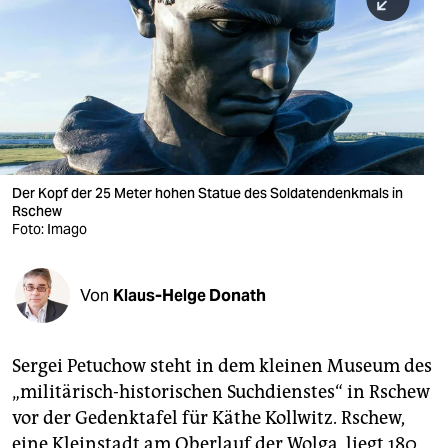
berlin
nord
wahrheit
verlag
verlag
Der Kopf der 25 Meter hohen Statue des Soldatendenkmals in
Rschew
veranstaltungen
Foto: Imago
shop
fragen & hilfe
Von
Klaus-Helge Donath
unterstützen
Sergei Petuchow steht in dem kleinen Museum des
abo
„militärisch-historischen Suchdienstes“ in Rschew
genossenschaft
vor der Gedenktafel für Käthe Kollwitz. Rschew,
eine Kleinstadt am Oberlauf der Wolga, liegt 180