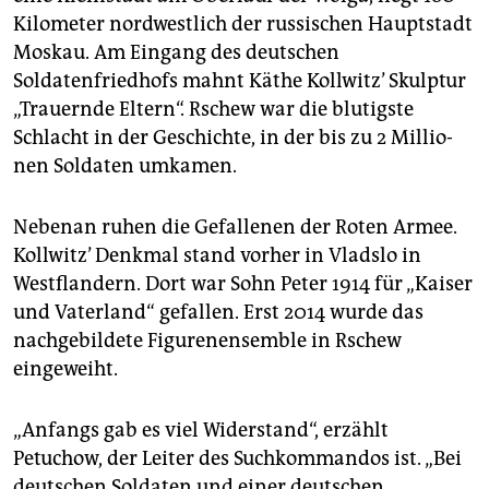
epaper login
Kilometer nordwestlich der russischen Hauptstadt
Moskau. Am Eingang des deutschen
Soldatenfriedhofs mahnt Käthe Kollwitz’ Skulptur
„Trauernde Eltern“. Rschew war die blutigste
Schlacht in der Geschichte, in der bis zu 2 Mil­lio­
nen Soldaten umkamen.
Nebenan ruhen die Gefallenen der Roten Armee.
Kollwitz’ Denkmal stand vorher in Vladslo in
Westflandern. Dort war Sohn Peter 1914 für „Kaiser
und Vaterland“ gefallen. Erst 2014 wurde das
nachgebildete Figurenensemble in Rschew
eingeweiht.
„Anfangs gab es viel Widerstand“, erzählt
Petuchow, der Leiter des Suchkommandos ist. „Bei
deutschen Soldaten und einer deutschen