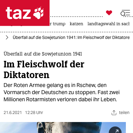

taz zahl ich
bergsteigen
usa unter trump
katzen
landtagswahl in sachs

taz zahl ich
eg
Überfall auf die Sowjetunion 1941: Im Fleischwolf der Diktatoren
taz zahl ich
themen
Überfall auf die Sowjetunion 1941
Im Fleischwolf der
politik
Diktatoren
öko
Der Roten Armee gelang es in Rschew, den
Vormarsch der Deutschen zu stoppen. Fast zwei
gesellschaft
Millionen Rotarmisten verloren dabei ihr Leben.
kultur
21.6.2021
12:28 Uhr
teilen
sport