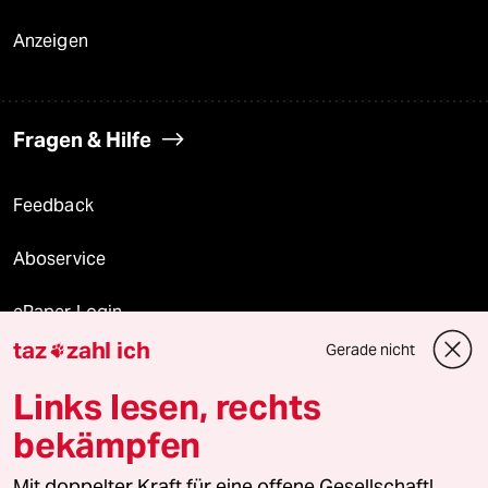
Anzeigen
Fragen & Hilfe
Feedback
Aboservice
ePaper Login
taz
zahl ich
Gerade nicht

Downloads für Abonnierende
Links lesen, rechts
bekämpfen
© 2026 taz Verlags und Vertriebs GmbH
Mit doppelter Kraft für eine offene Gesellschaft!
Alle Rechte vorbehalten. Bei rechtlichen Fragen oder für Genehmigungen