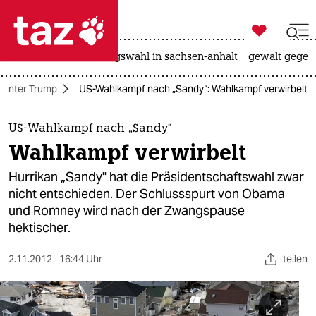

taz zahl ich
hitze
surfen
landtagswahl in sachsen-anhalt
gewalt gegen

taz zahl ich
 unter Trump
US-Wahlkampf nach „Sandy“: Wahlkampf verwirbelt
taz zahl ich
themen
US-Wahlkampf nach „Sandy“
Wahlkampf verwirbelt
politik
Hurrikan „Sandy" hat die Präsidentschaftswahl zwar
öko
nicht entschieden. Der Schlussspurt von Obama
und Romney wird nach der Zwangspause
gesellschaft
hektischer.
kultur
2.11.2012
16:44 Uhr
teilen
sport