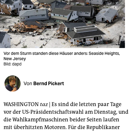
berlin
nord
wahrheit
verlag
verlag
Vor dem Sturm standen diese Häuser anders: Seaside Heights,
New Jersey
veranstaltungen
Bild: dapd
shop
Von
Bernd Pickert
fragen & hilfe
unterstützen
WASHINGTON
taz
| Es sind die letzten paar Tage
abo
vor der US-Präsidentschaftswahl am Dienstag, und
die Wahlkampfmaschinen beider Seiten laufen
genossenschaft
mit überhitzten Motoren. Für die Republikaner