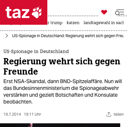

taz zahl ich
bergsteigen
usa unter trump
katzen
landtagswahl in sachs

taz zahl ich
nd
US-Spionage in Deutschland: Regierung wehrt sich gegen Freu
taz zahl ich
themen
US-Spionage in Deutschland
Regierung wehrt sich gegen
politik
Freunde
öko
Erst NSA-Skandal, dann BND-Spitzelaffäre. Nun will
das Bundesinnenministerium die Spionageabwehr
gesellschaft
verstärken und gezielt Botschaften und Konsulate
beobachten.
kultur
sport
19.7.2014
19:11 Uhr
teilen