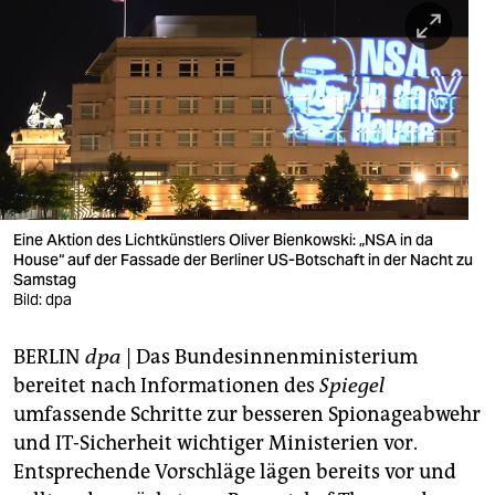
berlin
nord
wahrheit
verlag
verlag
veranstaltungen
Eine Aktion des Lichtkünstlers Oliver Bienkowski: „NSA in da
House“ auf der Fassade der Berliner US-Botschaft in der Nacht zu
shop
Samstag
Bild: dpa
fragen & hilfe
BERLIN
dpa
| Das Bundesinnenministerium
unterstützen
bereitet nach Informationen des
Spiegel
abo
umfassende Schritte zur besseren Spionageabwehr
und IT-Sicherheit wichtiger Ministerien vor.
genossenschaft
Entsprechende Vorschläge lägen bereits vor und