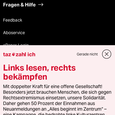
Fragen & Hilfe
Feedback
Aboservice
ePaper Login
taz
zahl ich
Gerade nicht

Downloads für Abonnierende
Links lesen, rechts
bekämpfen
© 2026 taz Verlags und Vertriebs GmbH
Alle Rechte vorbehalten. Bei rechtlichen Fragen oder für Genehmigungen
Mit doppelter Kraft für eine offene Gesellschaft!
wenden Sie sich bitte an
lizenzen@taz.de
Besonders jetzt brauchen Menschen, die sich gegen
Rechtsextremismus einsetzen, unsere Solidarität.
Daher gehen 50 Prozent der Einnahmen aus
Feedback
Redaktionsstatut
Kommune-Richtlinien
KI-
Neuanmeldungen an „Alles beginnt im Zentrum“ –
eine Kampagne, die bedrohte linke Kulturzentren